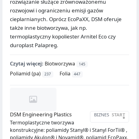
rozwiązanie służące zrównoważonemu
rozwojowi i ograniczeniu emisji gazów
cieplarnianych. Oprócz EcoPaXX, DSM oferuje
także inne biotworzywa, jak np.
termoplastyczny kopoliester Arnitel Eco czy
duroplast Palapreg.
Czytaj więcej:
Biotworzywa
145
Poliamid (pa)
Folia
237
447
DSM Engineering Plastics
BIZNES
START
•
Termoplastyczne tworzywa
konstrukcyjne: poliamidy Stanyl® i Stanyl ForTii® ,
poliamidy Akulon® i Novamid®, poliamid EcoPaxx,