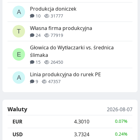
Produkcja doniczek
10
31777
Własna firma produkcyjna
24
77919
Głowica do Wytłaczarki vs. średnica
ślimaka
15
26450
Linia produkcyjna do rurek PE
9
47357
Waluty
2026-08-07
EUR
4.3010
0.07%
USD
3.7324
0.24%