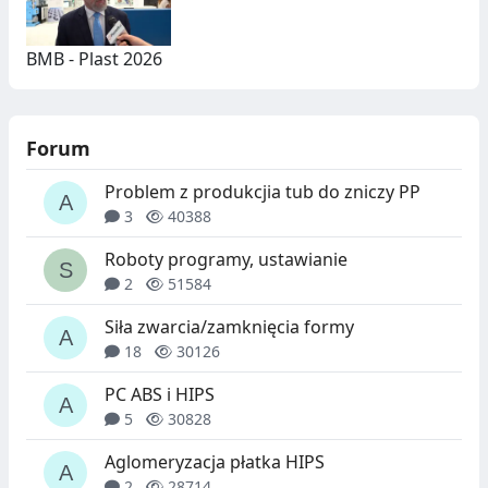
BMB - Plast 2026
Forum
Problem z produkcjia tub do zniczy PP
3
40388
Roboty programy, ustawianie
2
51584
Siła zwarcia/zamknięcia formy
18
30126
PC ABS i HIPS
5
30828
Aglomeryzacja płatka HIPS
2
28714