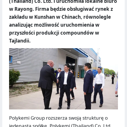
(Thailand) Co. Ltd. i uruchomiła lokalne biuro
w Rayong. Firma będzie obsługiwać rynek z
zakładu w Kunshan w Chinach, równolegle
analizując możliwość uruchomienia w
przyszłości produkcji compoundów w
Tajlandii.
Polykemi Group rozszerza swoją strukturę o
jedenastą spółkę, Polykemi (Thailand) Co. Ltd.