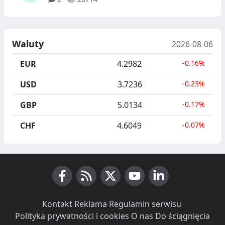
Waluty
2026-08-06
EUR
4.2982
-0.16%
USD
3.7236
-0.23%
GBP
5.0134
-0.17%
CHF
4.6049
-0.07%
Facebook
RSS News
X (Twitter)
Youtube
LinkedIn
Kontakt
·
Reklama
·
Regulamin serwisu
·
Polityka prywatności i cookies
·
O nas
·
Do ściągnięcia