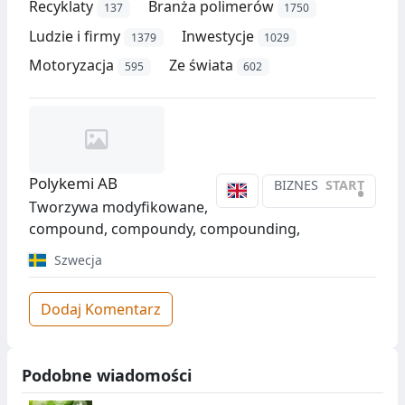
Recyklaty
Branża polimerów
137
1750
Ludzie i firmy
Inwestycje
1379
1029
Motoryzacja
Ze świata
595
602
Polykemi AB
BIZNES
START
•
Tworzywa modyfikowane,
compound, compoundy, compounding,
Szwecja
Dodaj Komentarz
Podobne wiadomości