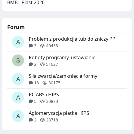
BMB - Plast 2026
Forum
Problem z produkcjia tub do zniczy PP
3
40433
Roboty programy, ustawianie
2
51627
Siła zwarcia/zamknięcia formy
18
30175
PC ABS i HIPS
5
30873
Aglomeryzacja płatka HIPS
2
28718