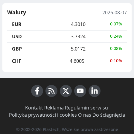
Waluty
2026-08-07
EUR
4.3010
0.07%
USD
3.7324
0.24%
GBP
5.0172
0.08%
CHF
4.6005
-0.10%
Facebook
RSS News
X (Twitter)
Youtube
LinkedIn
Kontakt
·
Reklama
·
Regulamin serwisu
·
Polityka prywatności i cookies
·
O nas
·
Do ściągnięcia
© 2002-2026 Plastech, Wszelkie prawa zastrzeżone