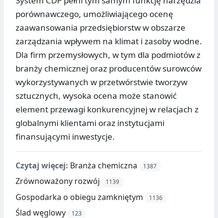
System CDP pełni tym samym funkcję narzędzia
porównawczego, umożliwiającego ocenę
zaawansowania przedsiębiorstw w obszarze
zarządzania wpływem na klimat i zasoby wodne.
Dla firm przemysłowych, w tym dla podmiotów z
branży chemicznej oraz producentów surowców
wykorzystywanych w przetwórstwie tworzyw
sztucznych, wysoka ocena może stanowić
element przewagi konkurencyjnej w relacjach z
globalnymi klientami oraz instytucjami
finansującymi inwestycje.
Czytaj więcej:
Branża chemiczna
1387
Zrównoważony rozwój
1139
Gospodarka o obiegu zamkniętym
1136
Ślad węglowy
123