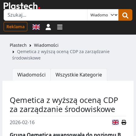
Logowanie
Reklama
Plastech
Wiadomości
Qemetica z wyższą oceną CDP za zarządzanie
środowiskowe
Wiadomości
Wszystkie Kategorie
Qemetica z wyższą oceną CDP
za zarządzanie środowiskowe
Wersja
2026-02-16
Grupa Qemetica awansowała do poziomu B