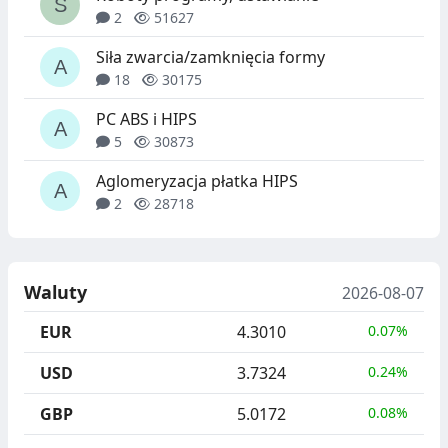
2
51627
Siła zwarcia/zamknięcia formy
18
30175
PC ABS i HIPS
5
30873
Aglomeryzacja płatka HIPS
2
28718
Waluty
2026-08-07
EUR
4.3010
0.07%
USD
3.7324
0.24%
GBP
5.0172
0.08%