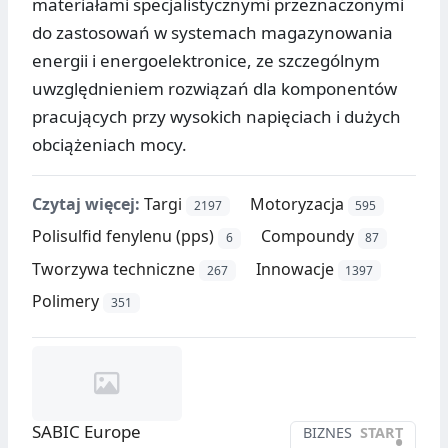
materiałami specjalistycznymi przeznaczonymi
do zastosowań w systemach magazynowania
energii i energoelektronice, ze szczególnym
uwzględnieniem rozwiązań dla komponentów
pracujących przy wysokich napięciach i dużych
obciążeniach mocy.
Czytaj więcej:
Targi
Motoryzacja
2197
595
Polisulfid fenylenu (pps)
Compoundy
6
87
Tworzywa techniczne
Innowacje
267
1397
Polimery
351
SABIC Europe
BIZNES
START
•