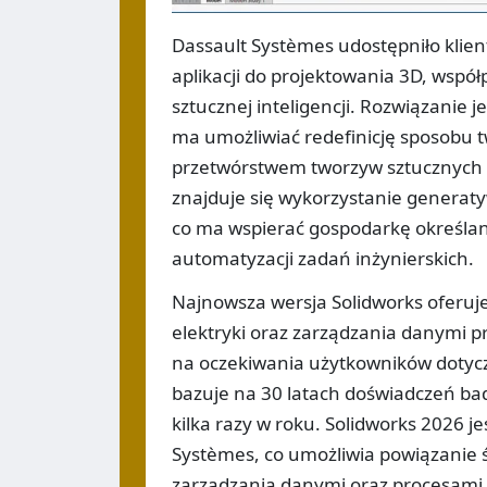
Dassault Systèmes udostępniło klient
aplikacji do projektowania 3D, wsp
sztucznej inteligencji. Rozwiązanie 
ma umożliwiać redefinicję sposobu 
przetwórstwem tworzyw sztucznych 
znajduje się wykorzystanie generaty
co ma wspierać gospodarkę określa
automatyzacji zadań inżynierskich.
Najnowsza wersja Solidworks oferuje
elektryki oraz zarządzania danymi 
na oczekiwania użytkowników dotyczą
bazuje na 30 latach doświadczeń b
kilka razy w roku. Solidworks 2026 
Systèmes, co umożliwia powiązanie 
zarządzania danymi oraz procesami