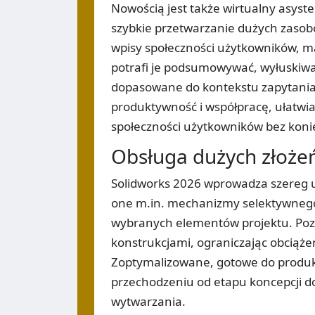
Nowością jest także wirtualny asyst
szybkie przetwarzanie dużych zasobó
wpisy społeczności użytkowników, mat
potrafi je podsumowywać, wyłuskiw
dopasowane do kontekstu zapytania
produktywność i współpracę, ułatwia
społeczności użytkowników bez koni
Obsługa dużych złożeń 
Solidworks 2026 wprowadza szereg 
one m.in. mechanizmy selektywnego 
wybranych elementów projektu. Poz
konstrukcjami, ograniczając obciążen
Zoptymalizowane, gotowe do produkc
przechodzeniu od etapu koncepcji d
wytwarzania.