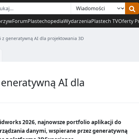
orzyw
Forum
Plastechopedia
Wydarzenia
Plastech TV
Oferty P
6 z generatywną AI dla projektowania 3D
generatywną AI dla
idworks 2026, najnowsze portfolio aplikacji do
arządzania danymi, wspierane przez generatywną