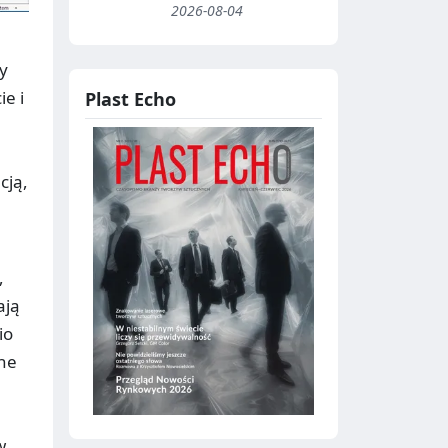
2026-08-04
y
e i
Plast Echo
cją,
,
ają
io
ne
w