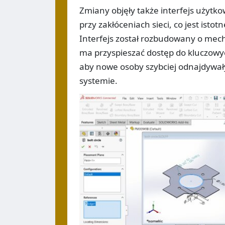
Zmiany objęły także interfejs użytk
przy zakłóceniach sieci, co jest ist
Interfejs został rozbudowany o mec
ma przyspieszać dostęp do kluczow
aby nowe osoby szybciej odnajdywały
systemie.