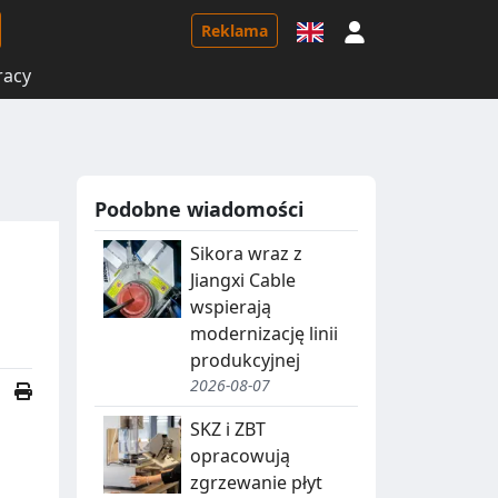
Logowanie
Reklama
racy
Podobne wiadomości
Sikora wraz z
Jiangxi Cable
wspierają
modernizację linii
produkcyjnej
2026-08-07
SKZ i ZBT
opracowują
zgrzewanie płyt