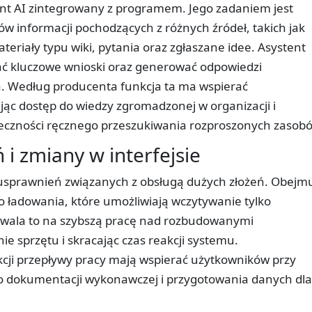
ent AI zintegrowany z programem. Jego zadaniem jest
w informacji pochodzących z różnych źródeł, takich jak
eriały typu wiki, pytania oraz zgłaszane idee. Asystent
ać kluczowe wnioski oraz generować odpowiedzi
. Według producenta funkcja ta ma wspierać
jąc dostęp do wiedzy zgromadzonej w organizacji i
eczności ręcznego przeszukiwania rozproszonych zasob
i zmiany w interfejsie
usprawnień związanych z obsługą dużych złożeń. Obejm
ładowania, które umożliwiają wczytywanie tylko
wala to na szybszą pracę nad rozbudowanymi
ie sprzętu i skracając czas reakcji systemu.
ji przepływy pracy mają wspierać użytkowników przy
o dokumentacji wykonawczej i przygotowania danych dla