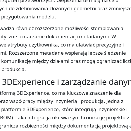
rządzeń przetwórczych. Ulepszenia te mają na celu
ych do zdefiniowania złożonych geometrii oraz zmniejsz
e przygotowania modelu.
adza również rozszerzone możliwości stemplowania
atyczne oznaczanie dokumentacji metadanymi. W
e atrybuty użytkownika, co ma ułatwiać precyzyjne i
i. Rozszerzone metadane wspierają lepsze śledzenie
ą komunikację między działami oraz mogą ograniczać licz
 produkcja.
ą 3DExperience i zarządzanie dany
atformą 3DExperience, co ma kluczowe znaczenie dla
z współpracy między inżynierią i produkcją. Jedną z
 platformie 3DExperience, które integrują inżynierskie i
BOM). Taka integracja ułatwia synchronizację projektu z
granicza rozbieżności między dokumentacją projektową 