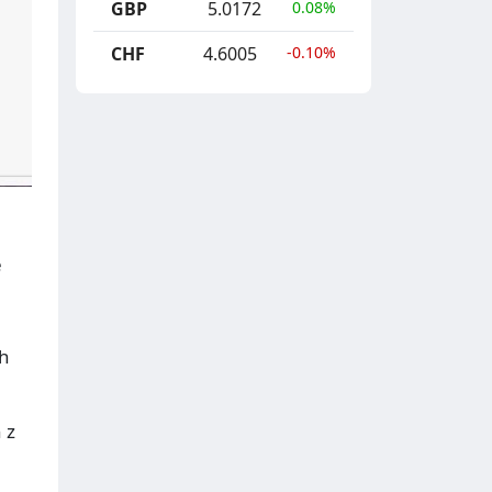
GBP
5.0172
0.08%
CHF
4.6005
-0.10%
e
ch
 z