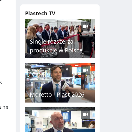
u
Plastech TV
Single rozszerza
produkcję w Polsce
s
Moretto - Plast 2026
o na