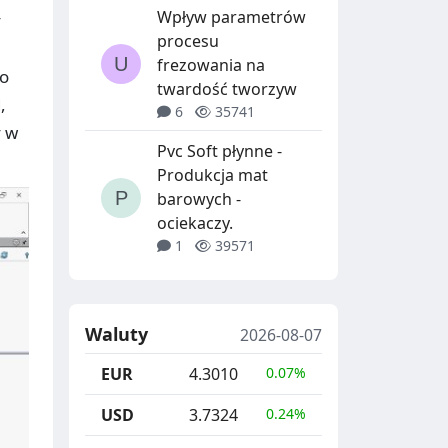
Wpływ parametrów
y
procesu
frezowania na
co
twardość tworzyw
,
6
35741
y w
Pvc Soft płynne -
Produkcja mat
barowych -
ociekaczy.
1
39571
Waluty
2026-08-07
EUR
4.3010
0.07%
USD
3.7324
0.24%