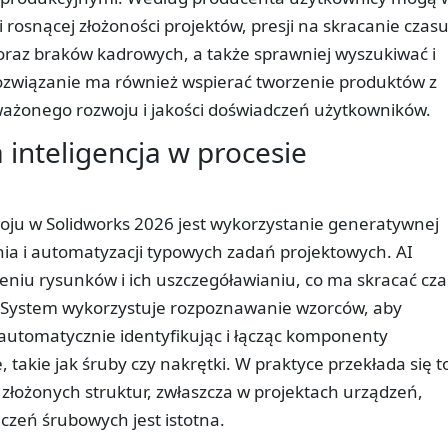
rosnącej złożoności projektów, presji na skracanie czas
raz braków kadrowych, a także sprawniej wyszukiwać i
Rozwiązanie ma również wspierać tworzenie produktów z
onego rozwoju i jakości doświadczeń użytkowników.
inteligencja w procesie
ju w Solidworks 2026 jest wykorzystanie generatywnej
enia i automatyzacji typowych zadań projektowych. AI
niu rysunków i ich uszczegóławianiu, co ma skracać cza
w. System wykorzystuje rozpoznawanie wzorców, aby
automatycznie identyfikując i łącząc komponenty
 takie jak śruby czy nakrętki. W praktyce przekłada się t
złożonych struktur, zwłaszcza w projektach urządzeń,
ączeń śrubowych jest istotna.