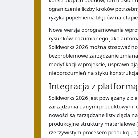
konstrukcjach obudów, ram i osłon u
ograniczenie liczby kroków potrzebn
ryzyka popełnienia błędów na etapi
Nowa wersja oprogramowania wprow
rysunków, rozumianego jako autom
Solidworks 2026 można stosować now
bezproblemowe zarządzanie zmianam
modyfikacji w projekcie, usprawniaj
nieporozumień na styku konstrukcja
Integracja z platform
Solidworks 2026 jest powiązany z pl
zarządzania danymi produktowymi ora
nowości są zarządzane listy cięcia na
produkcyjne struktury materiałowe (
rzeczywistym procesem produkcji, o