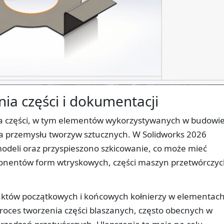
a części i dokumentacji
a części, w tym elementów wykorzystywanych w budowi
la przemysłu tworzyw sztucznych. W Solidworks 2026
odeli oraz przyspieszono szkicowanie, co może mieć
onentów form wtryskowych, części maszyn przetwórczy
nktów początkowych i końcowych kołnierzy w elementach
roces tworzenia części blaszanych, często obecnych w