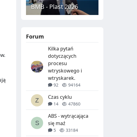
BMB - Plast 2026
Forum
Kilka pytań
ów.
dotyczących
procesu
wtryskowego i
wtryskarek.
ują
92
94164
Czas cyklu
14
47860
ABS - wytrącająca
się maź
5
33184