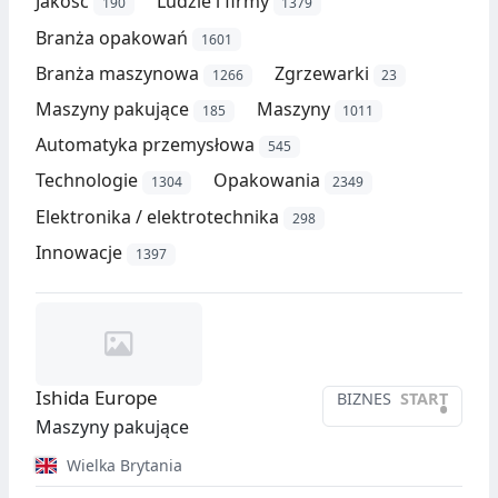
Jakość
Ludzie i firmy
190
1379
Branża opakowań
1601
Branża maszynowa
Zgrzewarki
1266
23
Maszyny pakujące
Maszyny
185
1011
Automatyka przemysłowa
545
Technologie
Opakowania
1304
2349
Elektronika / elektrotechnika
298
Innowacje
1397
Ishida Europe
BIZNES
START
•
Maszyny pakujące
Wielka Brytania