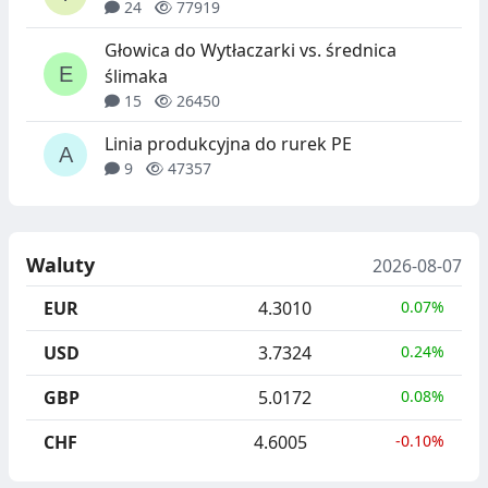
24
77919
Głowica do Wytłaczarki vs. średnica
ślimaka
15
26450
Linia produkcyjna do rurek PE
9
47357
Waluty
2026-08-07
EUR
4.3010
0.07%
USD
3.7324
0.24%
GBP
5.0172
0.08%
CHF
4.6005
-0.10%