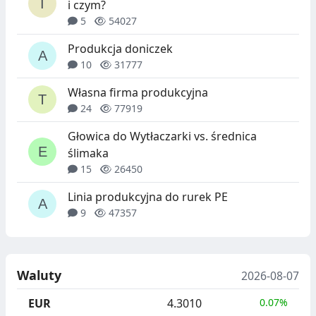
i czym?
5
54027
Produkcja doniczek
10
31777
Własna firma produkcyjna
24
77919
Głowica do Wytłaczarki vs. średnica
ślimaka
15
26450
Linia produkcyjna do rurek PE
9
47357
Waluty
2026-08-07
EUR
4.3010
0.07%