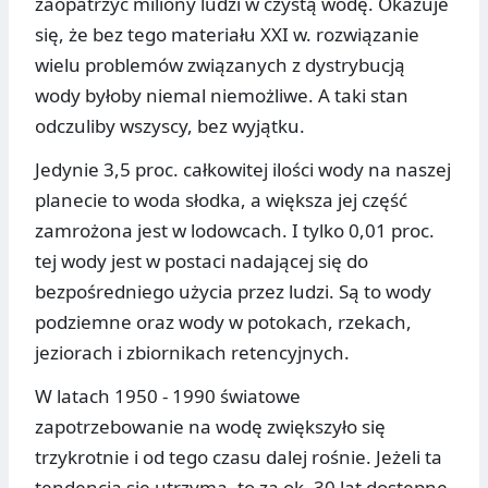
zaopatrzyć miliony ludzi w czystą wodę. Okazuje
się, że bez tego materiału XXI w. rozwiązanie
wielu problemów związanych z dystrybucją
wody byłoby niemal niemożliwe. A taki stan
odczuliby wszyscy, bez wyjątku.
Jedynie 3,5 proc. całkowitej ilości wody na naszej
planecie to woda słodka, a większa jej część
zamrożona jest w lodowcach. I tylko 0,01 proc.
tej wody jest w postaci nadającej się do
bezpośredniego użycia przez ludzi. Są to wody
podziemne oraz wody w potokach, rzekach,
jeziorach i zbiornikach retencyjnych.
W latach 1950 - 1990 światowe
zapotrzebowanie na wodę zwiększyło się
trzykrotnie i od tego czasu dalej rośnie. Jeżeli ta
tendencja się utrzyma, to za ok. 30 lat dostępne