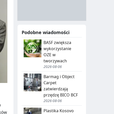
A
Y
N
B
U
I
C
E
Podobne wiadomości
J
,
BASF zwiększa
A
S
wykorzystanie
E
OZE w
G
tworzywach
2026-08-06
R
Barmag i Object
E
Carpet
G
zatwierdzają
przędzę BICO BCF
A
2026-08-06
C
e
Plastika Kosovo
nków