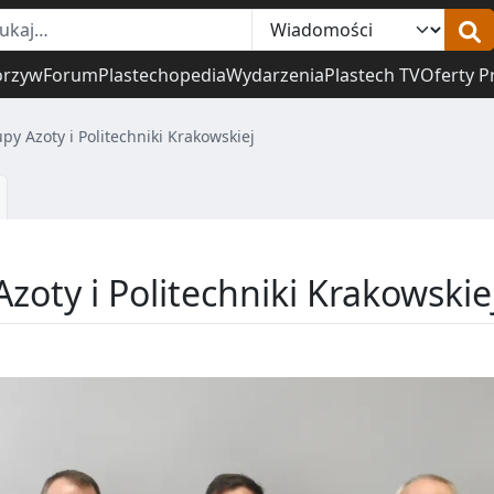
orzyw
Forum
Plastechopedia
Wydarzenia
Plastech TV
Oferty P
y Azoty i Politechniki Krakowskiej
oty i Politechniki Krakowskie