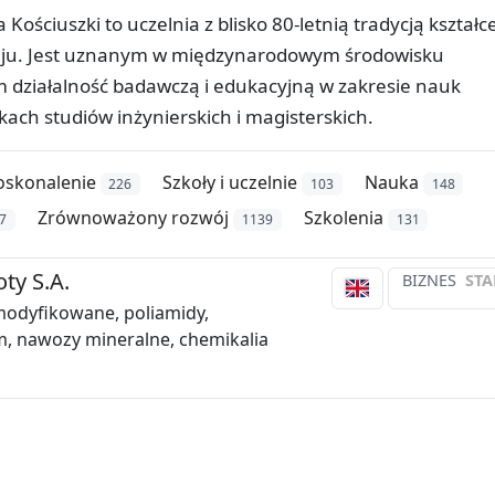
ościuszki to uczelnia z blisko 80-letnią tradycją kształc
kraju. Jest uznanym w międzynarodowym środowisku
ziałalność badawczą i edukacyjną w zakresie nauk
nkach studiów inżynierskich i magisterskich.
skonalenie
Szkoły i uczelnie
Nauka
226
103
148
Zrównoważony rozwój
Szkolenia
7
1139
131
ty S.A.
BIZNES
STA
odyfikowane, poliamidy,
, nawozy mineralne, chemikalia