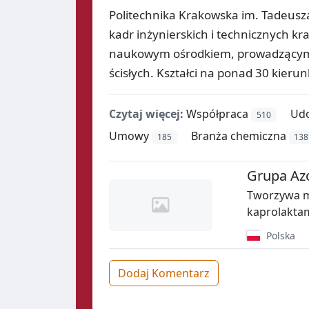
Politechnika Krakowska im. Tadeusza K
kadr inżynierskich i technicznych 
naukowym ośrodkiem, prowadzącym d
ścisłych. Kształci na ponad 30 kieru
Czytaj więcej:
Współpraca
Udo
510
Umowy
Branża chemiczna
185
138
Grupa Azo
Tworzywa m
kaprolaktam
Polska
Dodaj Komentarz