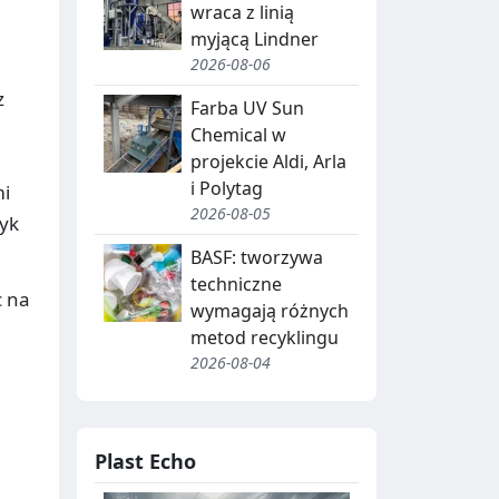
J
wraca z linią
A
myjącą Lindner
2026-08-06
,
z
R
Farba UV Sun
Chemical w
E
projekcie Aldi, Arla
C
i Polytag
mi
2026-08-05
Y
tyk
BASF: tworzywa
K
techniczne
O
L
c na
wymagają różnych
D
I
metod recyklingu
2026-08-04
N
B
G
I
O
T
Plast Echo
W
R