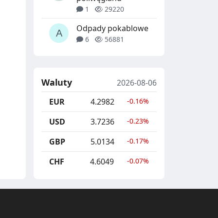
1
29220
Odpady pokablowe
6
56881
Waluty
2026-08-06
EUR
4.2982
-0.16%
USD
3.7236
-0.23%
GBP
5.0134
-0.17%
CHF
4.6049
-0.07%