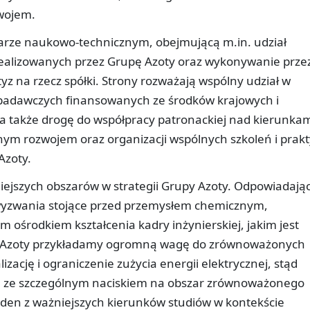
wojem.
rze naukowo-technicznym, obejmującą m.in. udział
 realizowanych przez Grupę Azoty oraz wykonywanie prze
yz na rzecz spółki. Strony rozważają wspólny udział w
 badawczych finansowanych ze środków krajowych i
a także drogę do współpracy patronackiej nad kierunka
m rozwojem oraz organizacji wspólnych szkoleń i prak
Azoty.
niejszych obszarów w strategii Grupy Azoty. Odpowiadają
 wyzwania stojące przed przemysłem chemicznym,
środkiem kształcenia kadry inżynierskiej, jakim jest
pa Azoty przykładamy ogromną wagę do zrównoważonych
zację i ograniczenie zużycia energii elektrycznej, stąd
ą ze szczególnym naciskiem na obszar zrównoważonego
eden z ważniejszych kierunków studiów w kontekście