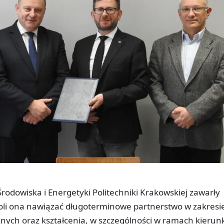
Środowiska i Energetyki Politechniki Krakowskiej zawarły
i ona nawiązać długoterminowe partnerstwo w zakresi
ych oraz kształcenia, w szczególności w ramach kieru