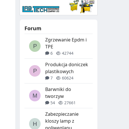
Forum
Zgrzewanie Epdm i
TPE
6
42744
Produkcja doniczek
plastikowych
7
60624
Barwniki do
tworzyw
54
27661
Zabezpieczanie
kloszy lamp z
poliwęglanu