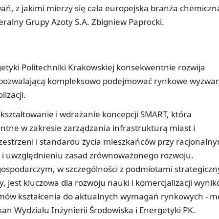
ń, z jakimi mierzy się cała europejska branża chemiczna
ralny Grupy Azoty S.A. Zbigniew Paprocki.
getyki Politechniki Krakowskiej konsekwentnie rozwija
ą pozwalającą kompleksowo podejmować rynkowe wyzwan
izacji.
kształtowanie i wdrażanie koncepcji SMART, która
entne w zakresie zarządzania infrastrukturą miast i
zestrzeni i standardu życia mieszkańców przy racjonaln
 i uwzględnieniu zasad zrównoważonego rozwoju.
ospodarczym, w szczególności z podmiotami strategicz
y, jest kluczowa dla rozwoju nauki i komercjalizacji wyni
mów kształcenia do aktualnych wymagań rynkowych - m
ekan Wydziału Inżynierii Środowiska i Energetyki PK.