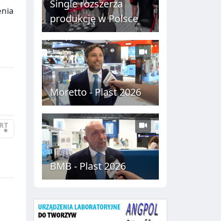
Single rozszerza
C
enia
produkcję w Polsce
H
Moretto - Plast 2026
RT
•
BMB - Plast 2026