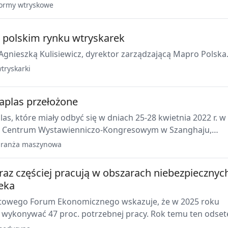
o. W konsekwencji spadła liczba zamówień na nowe formy
ormy wtryskowe
a polskim rynku wtryskarek
gnieszką Kulisiewicz, dyrektor zarządzającą Mapro Polska
tryskarki
naplas przełożone
las, które miały odbyć się w dniach 25-28 kwietnia 2022 r. w
Centrum Wystawienniczo-Kongresowym w Szanghaju,
w innym terminie.
ranża maszynowa
raz częściej pracują w obszarach niebezpiecznyc
ieka
towego Forum Ekonomicznego wskazuje, że w 2025 roku
 wykonywać 47 proc. potrzebnej pracy. Rok temu ten odset
roc. To nie musi jednak oznaczać, że roboty pozbawią prac