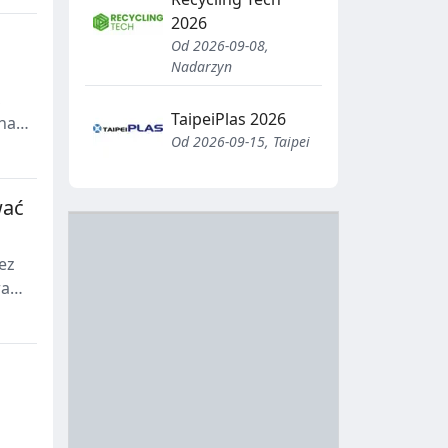
2026
Od 2026-09-08,
Nadarzyn
,
TaipeiPlas 2026
 nad
Od 2026-09-15, Taipei
 na
ie
wać
D
Z
B
Y
ez
wać
S
I
T
E
R
R
A
Y
N
B