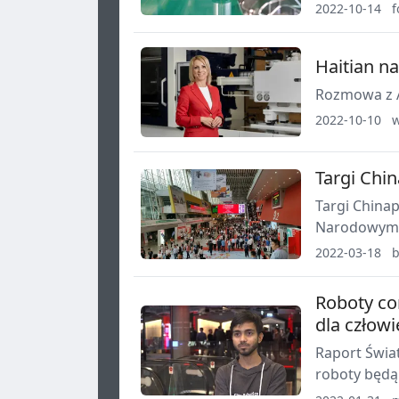
poprzednieg
2022-10-14
f
wtryskowe.
Haitian n
Rozmowa z A
2022-10-10
w
Targi Chi
Targi Chinap
Narodowym 
odbędą się 
2022-03-18
b
Roboty co
dla człow
Raport Świa
roboty będą
wynosił 33 p