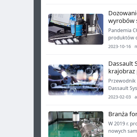
swojej obecn
Dozowani
wyrobów 
Pandemia CO
produktów d
pacjentem, 
2023-10-16
ciele do pon
dozowania p
Dassault 
na stołach l
krajobraz
zautomatyz
Przewodnik 
Dassault Sys
krajobraz p
2023-02-03
a
Branża fo
W 2019 r. p
nowych samo