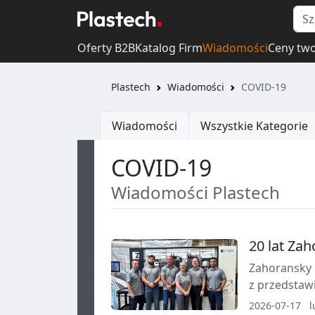
Oferty B2B
Katalog Firm
Wiadomości
Ceny tw
Plastech
Wiadomości
COVID-19
Wiadomości
Wszystkie Kategorie
COVID-19
Wiadomości Plastech
20 lat Za
Zahoransky U
z przedstawi
zapleczem s
2026-07-17
l