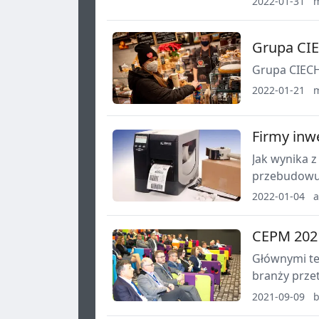
2022-01-31
ludzi
Grupa CIE
Grupa CIECH
2022-01-21
Firmy inw
Jak wynika z
przebudowuj
40% z nich 
2022-01-04
a
identyfikacji
CEPM 2021
Głównymi te
branży prze
związane z 
2021-09-09
b