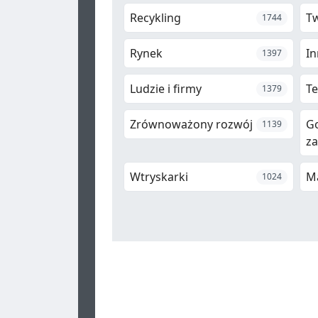
Recykling
T
1744
Rynek
In
1397
Ludzie i firmy
Te
1379
Zrównoważony rozwój
G
1139
z
Wtryskarki
M
1024