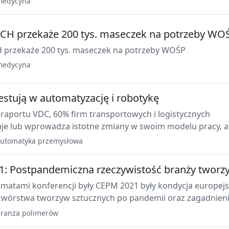
medycyna
CH przekaże 200 tys. maseczek na potrzeby WO
 przekaże 200 tys. maseczek na potrzeby WOŚP
medycyna
estują w automatyzację i robotykę
 raportu VDC, 60% firm transportowych i logistycznych
e lub wprowadza istotne zmiany w swoim modelu pracy, a
intensywnie przyspiesza wdrażanie systemów automatyczne
utomatyka przemysłowa
.
: Postpandemiczna rzeczywistość branży tworz
matami konferencji były CEPM 2021 były kondycja europejs
twórstwa tworzyw sztucznych po pandemii oraz zagadnien
szeroko pojętym recyklingiem.
ranża polimerów