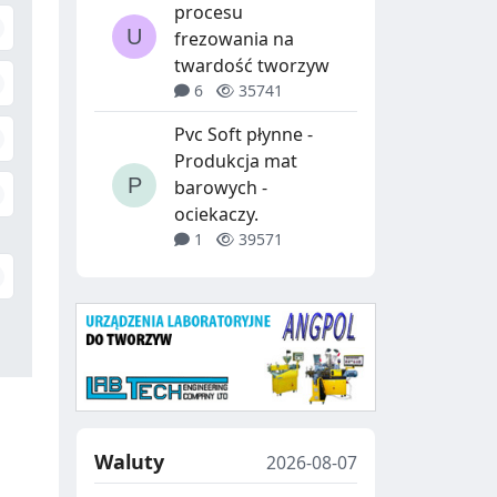
H
procesu
frezowania na
twardość tworzyw
6
35741
Pvc Soft płynne -
Produkcja mat
barowych -
ociekaczy.
1
39571
Waluty
2026-08-07