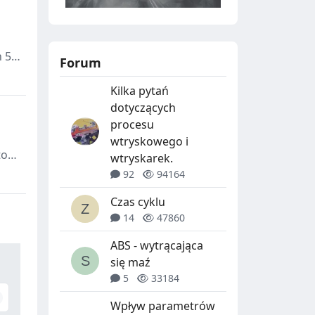
O
R
D
Z
Y
P
 5-
Forum
W
A
Kilka pytań
D
S
dotyczących
Ó
Z
procesu
wtryskowego i
W
T
to
wtryskarek.
U
92
94164
C
Czas cyklu
Z
14
47860
N
ABS - wytrącająca
Y
się maź
5
33184
C
Wpływ parametrów