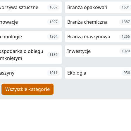
worzywa sztuczne
Branża opakowań
1667
1601
nowacje
Branża chemiczna
1397
1387
chnologie
Branża maszynowa
1304
1266
ospodarka o obiegu
Inwestycje
1029
1136
amkniętym
aszyny
Ekologia
1011
936
Wszystkie kategorie