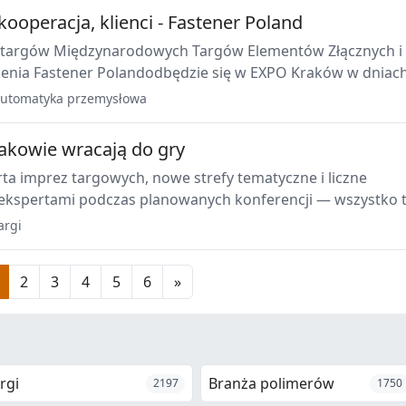
kooperacja, klienci - Fastener Poland
a targów Międzynarodowych Targów Elementów Złącznych i
zenia Fastener Polandodbędzie się w EXPO Kraków w dniach
ka 2021 r.
utomatyka przemysłowa
rakowie wracają do gry
ta imprez targowych, nowe strefy tematyczne i liczne
 ekspertami podczas planowanych konferencji — wszystko 
ą w Centrum Targowo-Kongresowym EXPO Kraków. -
argi
2
3
4
5
6
»
rgi
Branża polimerów
2197
1750