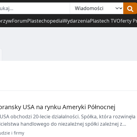
orzyw
Forum
Plastechopedia
Wydarzenia
Plastech TV
Oferty P
horansky USA na rynku Ameryki Północnej
SA obchodzi 20-lecie działalności. Spółka, która rozwinęła 
cielstwa handlowego do niezależnej spółki zależnej z
erwisowym i częściami zamiennymi, podsumowuje rozwój
udzie i firmy