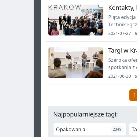
Kontakty, 
Piąta edycj
Technik Łąc
6 październi
2021-07-27
a
Targi w K
Szeroka ofer
spotkania z
już jesieni
2021-06-30
t
1
Najpopularniejsze tagi:
Opakowania
Ta
2349