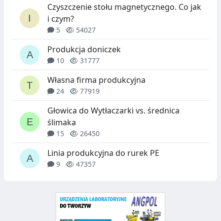
Czyszczenie stołu magnetycznego. Co jak
D
S
i czym?
Ó
Z
5
54027
W
T
Produkcja doniczek
U
10
31777
C
Własna firma produkcyjna
24
77919
Z
N
Głowica do Wytłaczarki vs. średnica
ślimaka
Y
15
26450
C
Linia produkcyjna do rurek PE
H
9
47357