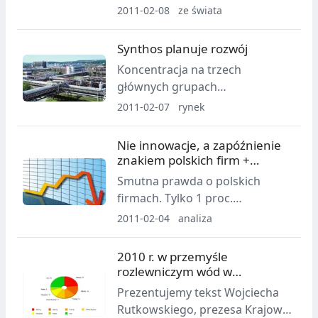
rotacyjnego wzrasta w tempie 6
2011-02-08
ze świata
proc. rocznie.
Synthos planuje rozwój
Koncentracja na trzech
głównych grupach
produktowych: kauczukach,
2011-02-07
rynek
tworzywach polistyrenowych i
dyspersjach winylowych to
Nie innowacje, a zapóźnienie
strategia Grupy Synthos na
znakiem polskich firm +
najbliższą przyszłość. Grupa
komentarz
Smutna prawda o polskich
chce pełnić rolę głównego
firmach. Tylko 1 proc.
dostawcy dla krajowych
innowacyjnych rozwiązań
2011-02-04
analiza
odbiorców oraz znaczącego
zastosowanych w przemyśle
eksportera. Na połowę tego
pochodzi z nauki polskiej.
2010 r. w przemyśle
roku przewidziano
Rodzime firmy są na szarym
rozlewniczym wód w
uruchomienie instalacji do
końcu w Europie jeśli idzie w
opakowaniach i napojów
produkcji kauczuków
Prezentujemy tekst Wojciecha
wdrażanie innowacji - wynika z
bezalkoholowych
polibutadienowych.
Rutkowskiego, prezesa Krajowej
raportu Innowacyjność 2010