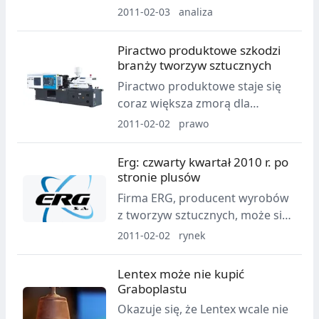
Izby Gospodarczej „Przemysł
2011-02-03
analiza
opublikowanego przez Polską
Rozlewniczy”, poświęcony
Agencję Rozwoju
aktualnej sytuacji na rynku wód i
Piractwo produktowe szkodzi
Przedsiębiorczości.
napojów. To bardzo ciekawy
branży tworzyw sztucznych
artykuł przynoszący dużą porcję
Piractwo produktowe staje się
wiedzy dla wszystkich
coraz większa zmorą dla
działających m.in. w przemyśle
producentów maszyn. Walka z
2011-02-02
prawo
tworzyw sztucznych i opakowań.
fałszerzami przypomina zabawę
w kotka i myszkę, bo pomimo
Erg: czwarty kwartał 2010 r. po
starań oszuści, przede
stronie plusów
wszystkim z Azji, są coraz
Firma ERG, producent wyrobów
bardziej pomysłowi i coraz
z tworzyw sztucznych, może się
bardziej zuchwali.
pochwalić dobrymi wynikami za
2011-02-02
rynek
końcówkę minionego roku.
Lentex może nie kupić
Graboplastu
Okazuje się, że Lentex wcale nie