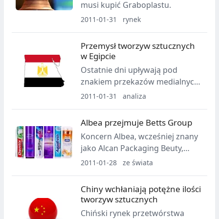
musi kupić Graboplastu.
2011-01-31
rynek
Przemysł tworzyw sztucznych
w Egipcie
Ostatnie dni upływają pod
znakiem przekazów medialnych
z Egiptu, w którym dzieją się
2011-01-31
analiza
wydarzenia politycznie i
społecznie bardzo interesujące.
Albea przejmuje Betts Group
Skoro kraj ten znalazł się na
Koncern Albea, wcześniej znany
ustach niemal całego świata, to
jako Alcan Packaging Beuty,
postanowiliśmy dowiedzieć się
przejmuje Betts Group. Co
2011-01-28
ze świata
czegoś więcej o tamtejszym
istotne, jedna z sześciu fabryk
rynku przetwórstwa tworzyw
należących do Betts Group
sztucznych. Okazuje się, że jest
Chiny wchłaniają potężne ilości
znajduje się w Polsce.
tworzyw sztucznych
on również całkiem ciekawy.
Chiński rynek przetwórstwa