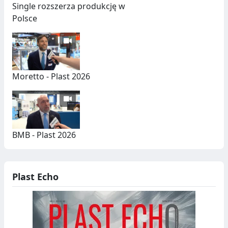
A
S
Single rozszerza produkcję w
E
Polsce
G
R
E
Moretto - Plast 2026
G
A
C
BMB - Plast 2026
J
A
,
Plast Echo
R
E
C