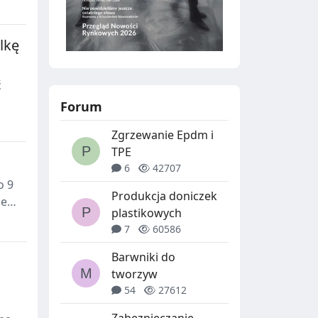
lkę
ć
Forum
Zgrzewanie Epdm i
TPE
6
42707
o 9
Produkcja doniczek
je
plastikowych
7
60586
Barwniki do
tworzyw
54
27612
,