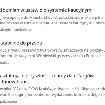
ść zmian w ustawie o systemie kaucyjnym
owa apeluje do Ministerstwa Klimatu i Środowiska o pilne 
ne zmiany w ustawie regulującej system kaucyjny w Polsce
akrętki i zamknięcia
 stabilnie do przodu
ondycja rynku przetwórstwa tworzyw sztucznych na początk
Komentuje Krzysztof Wiśniewski, prezes zarządu Eurocast.
naliza
kształtujące przyszłość - znamy datę Targów
 Innovations
iernika 2024 r. w EXPO Kraków, odbędą się 16. Międzynaro
wań Packaging Innovations - wydarzenie, które każdego r
ysiące gości z Polski i zagranicy.
pakowania