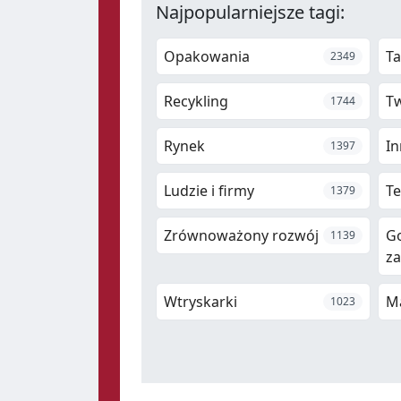
Najpopularniejsze tagi:
Opakowania
Ta
2349
Recykling
T
1744
Rynek
In
1397
Ludzie i firmy
Te
1379
Zrównoważony rozwój
G
1139
z
Wtryskarki
M
1023