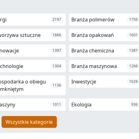
rgi
Branża polimerów
2197
1750
worzywa sztuczne
Branża opakowań
1666
1601
nowacje
Branża chemiczna
1397
1387
chnologie
Branża maszynowa
1304
1266
ospodarka o obiegu
Inwestycje
1029
1136
amkniętym
aszyny
Ekologia
1011
936
Wszystkie kategorie