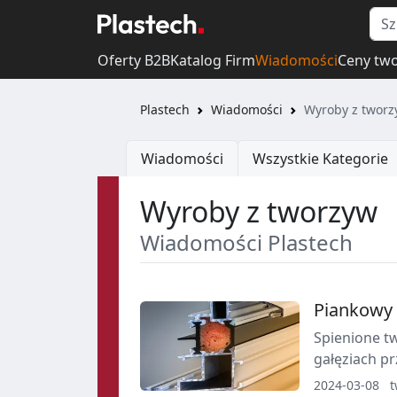
Oferty B2B
Katalog Firm
Wiadomości
Ceny tw
Plastech
Wiadomości
Wyroby z tworz
Wiadomości
Wszystkie Kategorie
Wyroby z tworzyw
Wiadomości Plastech
Piankowy 
Spienione t
gałęziach p
obuwniczej 
2024-03-08
t