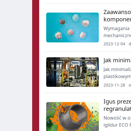
Zaawansow
komponent
Wymagania d
mechanicznej
coraz mniejs
2023-12-04
d
Jak minim
Jak minimal
plastikowym
2023-11-28
o
Igus prez
regranula
Nowość w of