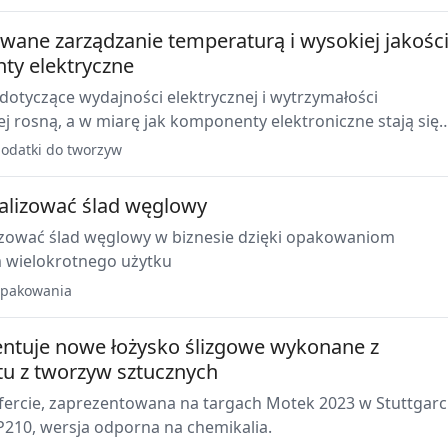
ane zarządzanie temperaturą i wysokiej jakośc
y elektryczne
otyczące wydajności elektrycznej i wytrzymałości
 rosną, a w miarę jak komponenty elektroniczne stają się
ze, pojawiają się również zupełnie nowe wyzwania.
odatki do tworzyw
alizować ślad węglowy
izować ślad węglowy w biznesie dzięki opakowaniom
 wielokrotnego użytku
pakowania
entuje nowe łożysko ślizgowe wykonane z
tu z tworzyw sztucznych
ercie, zaprezentowana na targach Motek 2023 w Stuttgarci
iglidur ECO P210, wersja odporna na chemikalia.