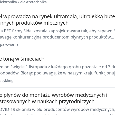
lektronika / elektrotechnika
el wprowadza na rynek ultramałą, ultralekką bute
ynnych produktów mlecznych
a PET firmy Sidel została zaprojektowana tak, aby zapewni
zewagę konkurencyjną producentom płynnych produktów
pakowania
 toną w śmieciach
 że po święcie 1 listopada z każdego grobu pozostaje od 3 d
odpadów. Biorąc pod uwagę, że w naszym kraju funkcjonu
sięcy cmentarzy, gromadzona jest na nich ogromna ilość
ecykling
óry mógłby zostać poddany recyklingowi.
e płynów do montażu wyrobów medycznych i
stosowanych w naukach przyrodniczych
VID-19 skłoniła wielu producentów wyrobów medycznych