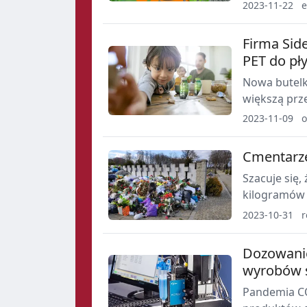
2023-11-22
e
Firma Sid
PET do pł
Nowa butelk
większą pr
mlecznych.
2023-11-09
o
Cmentarze
Szacuje się,
kilogramów 
około 13 ty
2023-10-31
r
surowca, kt
Dozowani
wyrobów 
Pandemia CO