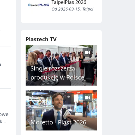
TaipeiPlas 2026
Od 2026-09-15, Taipei
i
.
Plastech TV
u
Single rozszerza
produkcję w Polsce
dowe
Moretto - Plast 2026
oku