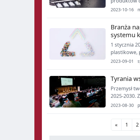
produktów d
pacjentem, 
2023-10-16
ciele do pon
dozowania p
Branża na
na stołach l
systemu 
zautomatyz
1 stycznia 
plastikowe, 
nierealistyc
2023-09-01
s
dla przedsi
grupę inicj
Tyrania w
Przemysł tw
2025-2030. 
Tworzyw Szt
2023-08-30
w gotowych 
«
1
2