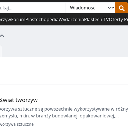
orzyw
Forum
Plastechopedia
Wydarzenia
Plastech TV
Oferty P
yw
świat tworzyw
worzywa sztuczne są powszechnie wykorzystywane w różn
rzemysłu, m.in. w branży budowlanej, opakowaniowej,
czy motoryzacyjnej.
worzywa sztuczne