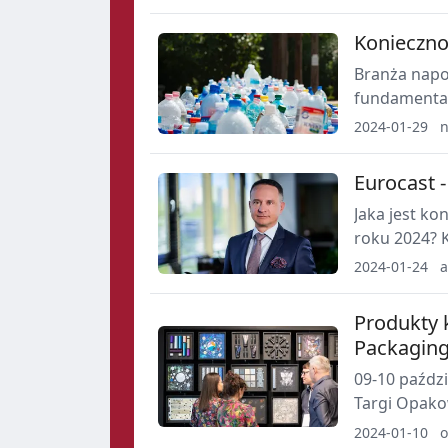
Konieczno
Branża napoj
fundamental
2024-01-29
n
Eurocast -
Jaka jest k
roku 2024? 
2024-01-24
a
Produkty 
Packaging
09-10 paźdz
Targi Opako
odwiedzają t
2024-01-10
o