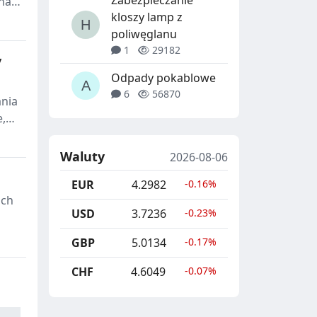
Zabezpieczanie
 nad
kloszy lamp z
 na
poliwęglanu
1
29182
ie
y
Odpady pokablowe
6
56870
ania
e,
ją
zy
Waluty
2026-08-06
EUR
4.2982
-0.16%
ach
USD
3.7236
-0.23%
ane
GBP
5.0134
-0.17%
CHF
4.6049
-0.07%