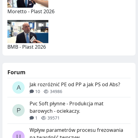
Moretto - Plast 2026
BMB - Plast 2026
Forum
Jak rozróżnić PE od PP a jak PS od Abs?
10
34986
Pvc Soft płynne - Produkcja mat
barowych - ociekaczy.
1
39571
Wpływ parametrów procesu frezowania
na twardość tworzyw