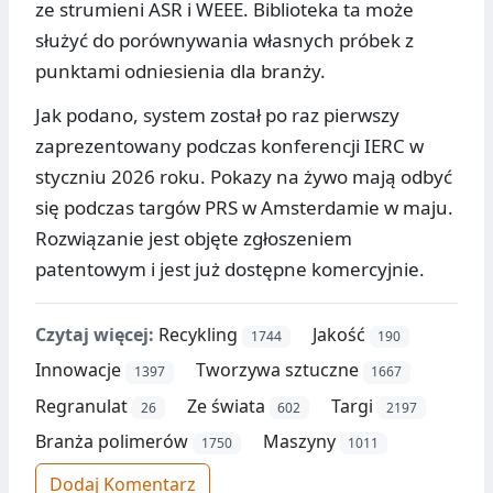
ze strumieni ASR i WEEE. Biblioteka ta może
służyć do porównywania własnych próbek z
punktami odniesienia dla branży.
Jak podano, system został po raz pierwszy
zaprezentowany podczas konferencji IERC w
styczniu 2026 roku. Pokazy na żywo mają odbyć
się podczas targów PRS w Amsterdamie w maju.
Rozwiązanie jest objęte zgłoszeniem
patentowym i jest już dostępne komercyjnie.
Czytaj więcej:
Recykling
Jakość
1744
190
Innowacje
Tworzywa sztuczne
1397
1667
Regranulat
Ze świata
Targi
26
602
2197
Branża polimerów
Maszyny
1750
1011
Dodaj Komentarz