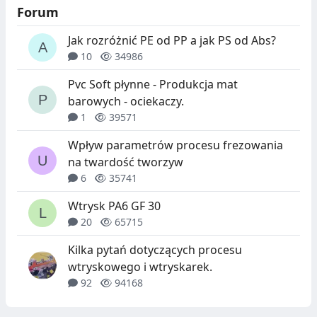
Forum
Jak rozróżnić PE od PP a jak PS od Abs?
10
34986
Pvc Soft płynne - Produkcja mat
barowych - ociekaczy.
1
39571
Wpływ parametrów procesu frezowania
na twardość tworzyw
6
35741
Wtrysk PA6 GF 30
20
65715
Kilka pytań dotyczących procesu
wtryskowego i wtryskarek.
92
94168