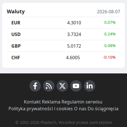
Waluty
2026-08-07
EUR
4.3010
0.07%
USD
3.7324
0.24%
GBP
5.0172
0.08%
CHF
4.6005
-0.10%
Facebook
RSS News
X (Twitter)
Youtube
LinkedIn
Kontakt
·
Reklama
·
Regulamin serwisu
·
Polityka prywatności i cookies
·
O nas
·
Do ściągnięcia
© 2002-2026 Plastech, Wszelkie prawa zastrzeżone