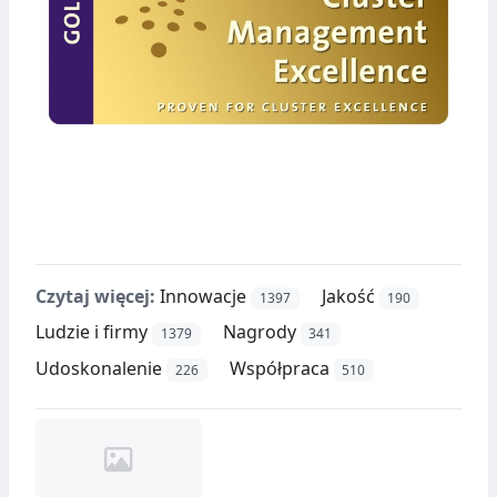
Czytaj więcej:
Innowacje
Jakość
1397
190
Ludzie i firmy
Nagrody
1379
341
Udoskonalenie
Współpraca
226
510