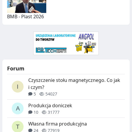
BMB - Plast 2026
Forum
Czyszczenie stołu magnetycznego. Co jak
i czym?
5
54027
Produkcja doniczek
10
31777
Własna firma produkcyjna
24
77919