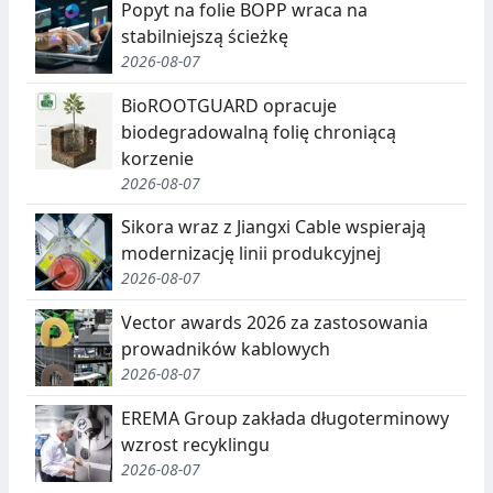
C
E
Popyt na folie BOPP wraca na
J
,
stabilniejszą ścieżkę
2026-08-07
A
S
E
BioROOTGUARD opracuje
biodegradowalną folię chroniącą
G
korzenie
R
2026-08-07
E
Sikora wraz z Jiangxi Cable wspierają
G
modernizację linii produkcyjnej
2026-08-07
A
Vector awards 2026 za zastosowania
C
prowadników kablowych
J
2026-08-07
A
EREMA Group zakłada długoterminowy
,
wzrost recyklingu
2026-08-07
R