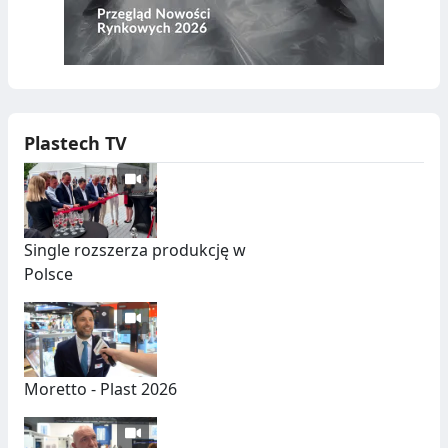
Y
P
W
A
D
S
Ó
Z
Plastech TV
W
T
U
C
Single rozszerza produkcję w
Z
Polsce
N
Y
C
H
Moretto - Plast 2026