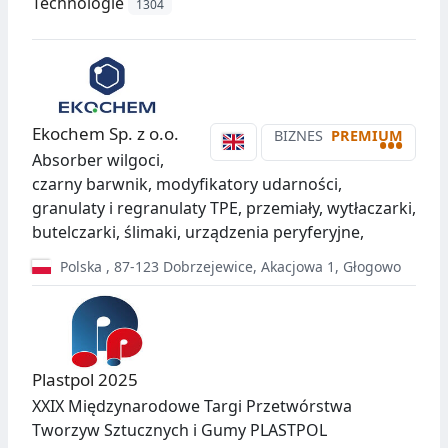
Technologie
1304
Ekochem Sp. z o.o.
BIZNES
PREMIUM
•••
Absorber wilgoci,
czarny barwnik, modyfikatory udarności,
granulaty i regranulaty TPE, przemiały, wytłaczarki,
butelczarki, ślimaki, urządzenia peryferyjne,
Polska
,
87-123
Dobrzejewice
,
Akacjowa 1, Głogowo
Plastpol 2025
XXIX Międzynarodowe Targi Przetwórstwa
Tworzyw Sztucznych i Gumy PLASTPOL