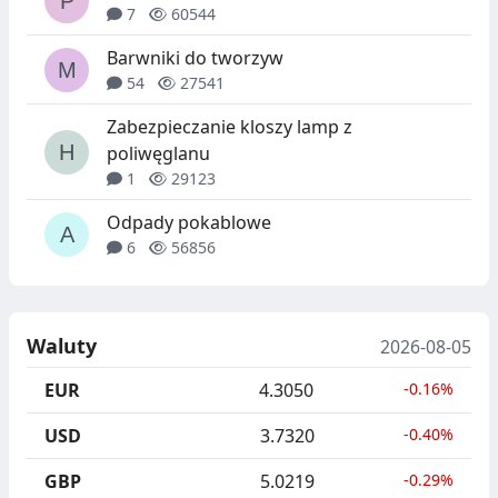
7
60544
Barwniki do tworzyw
54
27541
Zabezpieczanie kloszy lamp z
poliwęglanu
1
29123
Odpady pokablowe
6
56856
Waluty
2026-08-05
EUR
4.3050
-0.16%
USD
3.7320
-0.40%
GBP
5.0219
-0.29%