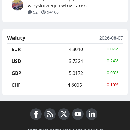
wtryskowego i wtryskarek.
92
94168
Waluty
2026-08-07
EUR
4.3010
0.07%
USD
3.7324
0.24%
GBP
5.0172
0.08%
CHF
4.6005
-0.10%
Facebook
RSS News
X (Twitter)
Youtube
LinkedIn