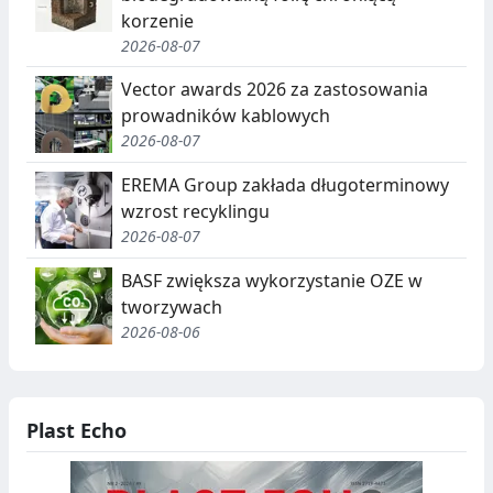
G
korzenie
R
2026-08-07
E
Vector awards 2026 za zastosowania
G
prowadników kablowych
2026-08-07
A
EREMA Group zakłada długoterminowy
C
wzrost recyklingu
J
2026-08-07
A
BASF zwiększa wykorzystanie OZE w
,
tworzywach
2026-08-06
R
E
C
Plast Echo
Y