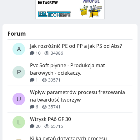
Forum
Jak rozróżnić PE od PP a jak PS od Abs?
10
34986
Pvc Soft płynne - Produkcja mat
barowych - ociekaczy.
1
39571
Wpływ parametrów procesu frezowania
na twardość tworzyw
6
35741
Wtrysk PA6 GF 30
20
65715
Kilka pytań dotyczących procesu