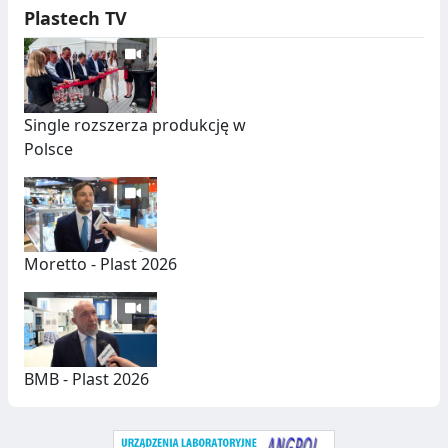
Plastech TV
W
T
U
C
Single rozszerza produkcję w
Z
Polsce
N
Y
C
H
Moretto - Plast 2026
BMB - Plast 2026