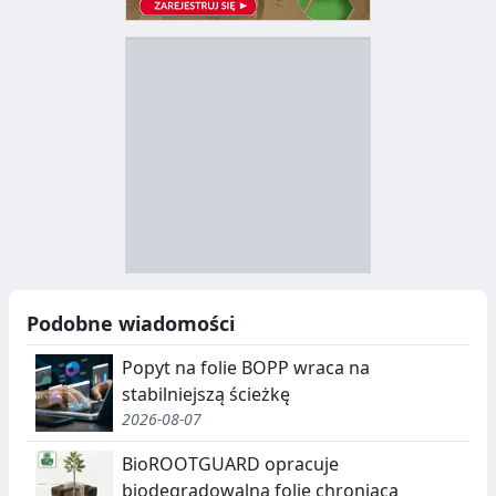
D
Z
B
Y
S
I
T
E
R
R
A
Y
N
B
U
I
Podobne wiadomości
C
E
Popyt na folie BOPP wraca na
J
,
stabilniejszą ścieżkę
2026-08-07
A
S
E
BioROOTGUARD opracuje
biodegradowalną folię chroniącą