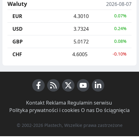
Waluty
2026-08-07
EUR
4.3010
0.07%
USD
3.7324
0.24%
GBP
5.0172
0.08%
CHF
4.6005
-0.10%
Facebook
RSS News
X (Twitter)
Youtube
LinkedIn
Kontakt
·
Reklama
·
Regulamin serwisu
·
Polityka prywatności i cookies
·
O nas
·
Do ściągnięcia
© 2002-2026 Plastech, Wszelkie prawa zastrzeżone