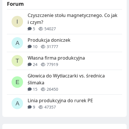
Forum
Czyszczenie stołu magnetycznego. Co jak
i czym?
5
54027
Produkcja doniczek
10
31777
Własna firma produkcyjna
24
77919
Głowica do Wytłaczarki vs. średnica
ślimaka
15
26450
Linia produkcyjna do rurek PE
9
47357