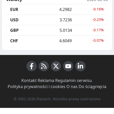
EUR
4.2982
-0.16%
USD
3.7236
-0.23%
GBP
5.0134
-0.17%
CHF
4.6049
-0.07%
Facebook
RSS News
X (Twitter)
Youtube
LinkedIn
Kontakt
·
Reklama
·
Regulamin serwisu
·
Polityka prywatności i cookies
·
O nas
·
Do ściągnięcia
© 2002-2026 Plastech, Wszelkie prawa zastrzeżone