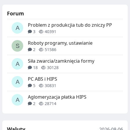
Forum
Problem z produkcjia tub do zniczy PP
3
40391
Roboty programy, ustawianie
2
51586
Siła zwarcia/zamknięcia formy
18
30128
PC ABS i HIPS
5
30831
Aglomeryzacja płatka HIPS
2
28714
Waluty
2026-08-06