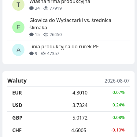
Własna firma produkcyjna
24
77919
Głowica do Wytłaczarki vs. średnica
ślimaka
15
26450
Linia produkcyjna do rurek PE
9
47357
Waluty
2026-08-07
EUR
4.3010
0.07%
USD
3.7324
0.24%
GBP
5.0172
0.08%
CHF
4.6005
-0.10%