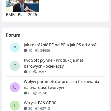
BMB - Plast 2026
Forum
Jak rozróżnić PE od PP a jak PS od Abs?
10
34986
Pvc Soft płynne - Produkcja mat
barowych - ociekaczy.
1
39571
Wpływ parametrów procesu frezowania
na twardość tworzyw
6
35741
Wtrysk PA6 GF 30
20
65715