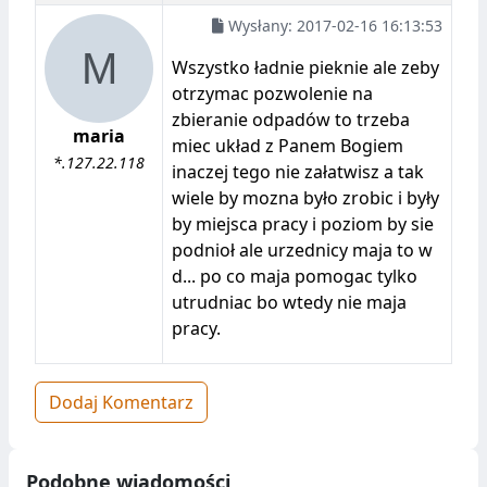
Wysłany:
2017-02-16 16:13:53
Wszystko ładnie pieknie ale zeby
otrzymac pozwolenie na
zbieranie odpadów to trzeba
maria
miec układ z Panem Bogiem
*.127.22.118
inaczej tego nie załatwisz a tak
wiele by mozna było zrobic i były
by miejsca pracy i poziom by sie
podnioł ale urzednicy maja to w
d... po co maja pomogac tylko
utrudniac bo wtedy nie maja
pracy.
Dodaj Komentarz
Podobne wiadomości