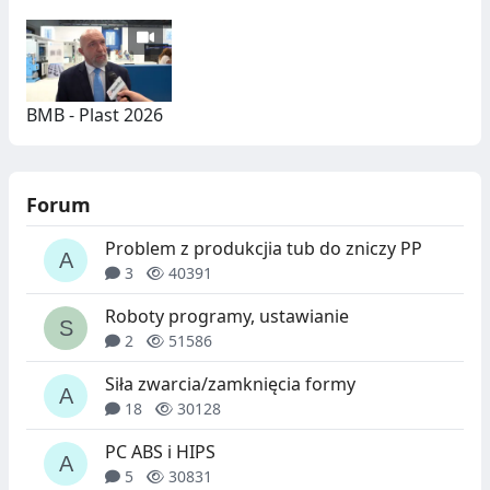
BMB - Plast 2026
Forum
Problem z produkcjia tub do zniczy PP
3
40391
Roboty programy, ustawianie
2
51586
Siła zwarcia/zamknięcia formy
18
30128
PC ABS i HIPS
5
30831