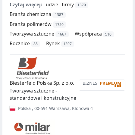
Czytaj więcej:
Ludzie i firmy
1379
Branża chemiczna
1387
Branża polimerów
1750
Tworzywa sztuczne
Współpraca
1667
510
Rocznice
Rynek
88
1397
Biesterfeld Polska Sp. z o.o.
BIZNES
PREMIUM
•••
Tworzywa sztuczne -
standardowe i konstrukcyjne
Polska
,
00-591
Warszawa
,
Klonowa 4