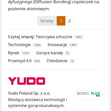
dyfuzyjnego (Diffusion Bonding) cząsteczek na
poziomie atomowym.
Strony:
1
2
Czytaj więcej:
Tworzywa sztuczne
1667
Technologie
Innowacje
1304
1397
Rynek
Gorące kanały
1397
75
Przemysł 4.0
Chłodzenie
470
13
Yudo Poland Sp. z o.o.
BIZNES
PLUS
••
Wiodący dostawca technologii i
systemów gorącokanałowych.