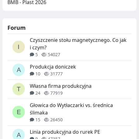
BMB - Plast 2026
Forum
Czyszczenie stołu magnetycznego. Co jak
i czym?
5
54027
Produkcja doniczek
10
31777
Własna firma produkcyjna
24
77919
Głowica do Wytłaczarki vs. średnica
ślimaka
15
26450
Linia produkcyjna do rurek PE
9
47357