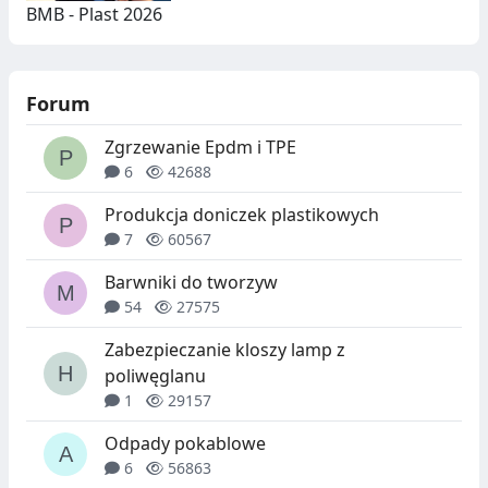
BMB - Plast 2026
Forum
Zgrzewanie Epdm i TPE
6
42688
Produkcja doniczek plastikowych
7
60567
Barwniki do tworzyw
54
27575
Zabezpieczanie kloszy lamp z
poliwęglanu
1
29157
Odpady pokablowe
6
56863