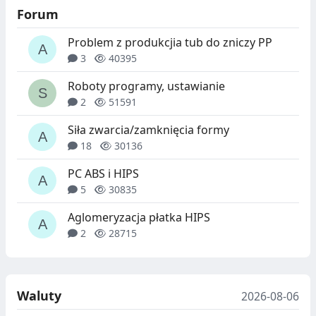
Forum
Problem z produkcjia tub do zniczy PP
3
40395
Roboty programy, ustawianie
2
51591
Siła zwarcia/zamknięcia formy
18
30136
PC ABS i HIPS
5
30835
Aglomeryzacja płatka HIPS
2
28715
Waluty
2026-08-06