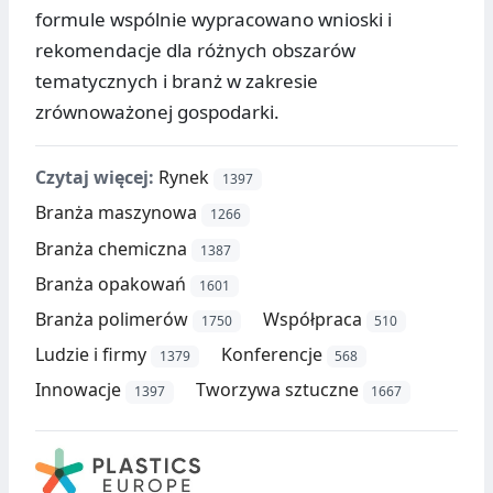
formule wspólnie wypracowano wnioski i
rekomendacje dla różnych obszarów
tematycznych i branż w zakresie
zrównoważonej gospodarki.
Czytaj więcej:
Rynek
1397
Branża maszynowa
1266
Branża chemiczna
1387
Branża opakowań
1601
Branża polimerów
Współpraca
1750
510
Ludzie i firmy
Konferencje
1379
568
Innowacje
Tworzywa sztuczne
1397
1667