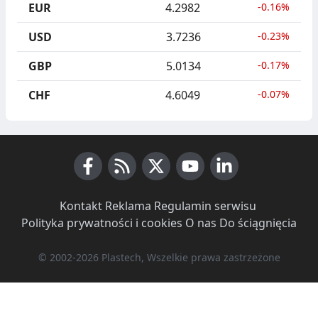
EUR
4.2982
-0.16%
USD
3.7236
-0.23%
GBP
5.0134
-0.17%
CHF
4.6049
-0.07%
Facebook
RSS News
X (Twitter)
Youtube
LinkedIn
Kontakt
·
Reklama
·
Regulamin serwisu
·
Polityka prywatności i cookies
·
O nas
·
Do ściągnięcia
© 2002-2026 Plastech, Wszelkie prawa zastrzeżone