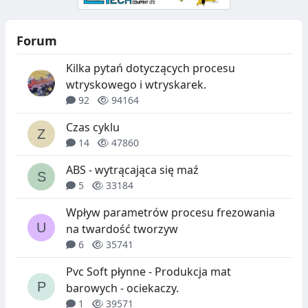
Forum
Kilka pytań dotyczących procesu
wtryskowego i wtryskarek.
92
94164
Czas cyklu
14
47860
ABS - wytrącająca się maź
5
33184
Wpływ parametrów procesu frezowania
na twardość tworzyw
6
35741
Pvc Soft płynne - Produkcja mat
barowych - ociekaczy.
1
39571