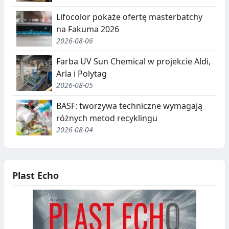
R
Lifocolor pokaże ofertę masterbatchy
E
na Fakuma 2026
G
2026-08-06
A
Farba UV Sun Chemical w projekcie Aldi,
Arla i Polytag
C
2026-08-05
J
BASF: tworzywa techniczne wymagają
A
różnych metod recyklingu
,
2026-08-04
R
E
Plast Echo
C
Y
K