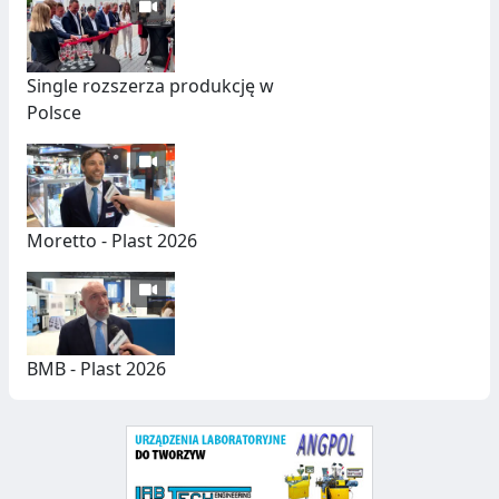
W
T
U
C
Single rozszerza produkcję w
Polsce
Z
N
Y
C
Moretto - Plast 2026
H
BMB - Plast 2026