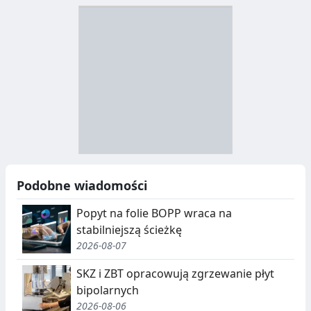
D
Z
B
Y
S
I
T
E
R
R
A
Y
N
B
U
I
Podobne wiadomości
C
E
Popyt na folie BOPP wraca na
J
,
stabilniejszą ścieżkę
2026-08-07
A
S
E
SKZ i ZBT opracowują zgrzewanie płyt
bipolarnych
G
2026-08-06