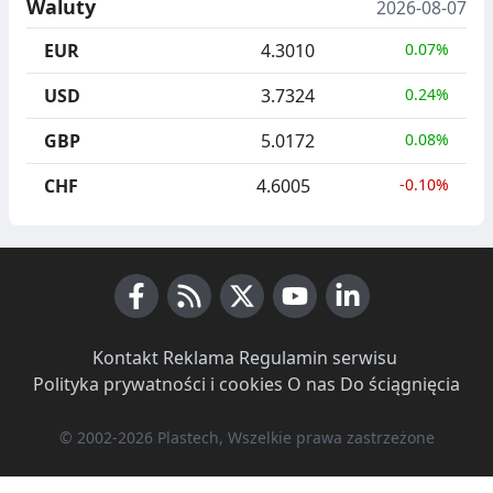
Waluty
2026-08-07
EUR
4.3010
0.07%
USD
3.7324
0.24%
GBP
5.0172
0.08%
CHF
4.6005
-0.10%
Facebook
RSS News
X (Twitter)
Youtube
LinkedIn
Kontakt
·
Reklama
·
Regulamin serwisu
·
Polityka prywatności i cookies
·
O nas
·
Do ściągnięcia
© 2002-2026 Plastech, Wszelkie prawa zastrzeżone