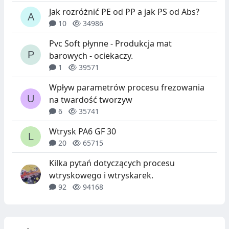
Jak rozróżnić PE od PP a jak PS od Abs?
10
34986
Pvc Soft płynne - Produkcja mat
barowych - ociekaczy.
1
39571
Wpływ parametrów procesu frezowania
na twardość tworzyw
6
35741
Wtrysk PA6 GF 30
20
65715
Kilka pytań dotyczących procesu
wtryskowego i wtryskarek.
92
94168