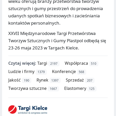
wieku oferują branży przetwórstwa tworzyw
sztucznych i gumy przestrzeń do prowadzenia
udanych spotkań biznesowych i zacieśniania
kontaktów personalnych.
XXVII Międzynarodowe Targi Przetwórstwa
Tworzyw Sztucznych i Gumy Plastpol odbędą się
23-26 maja 2023 w Targach Kielce.
Czytaj więcej:
Targi
Współpraca
2197
510
Ludzie i firmy
Konferencje
1379
568
Jakość
Rynek
Sprzedaż
190
1397
207
Tworzywa sztuczne
Elastomery
1667
125