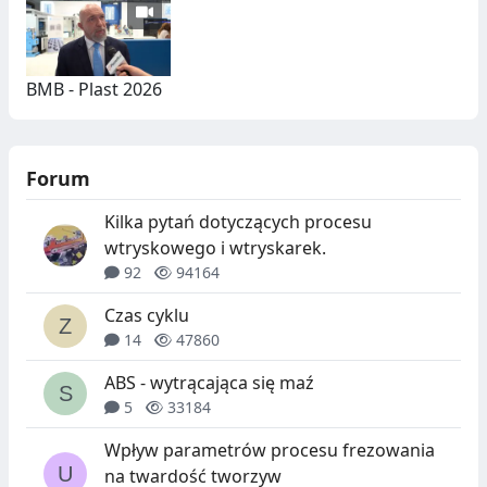
BMB - Plast 2026
Forum
Kilka pytań dotyczących procesu
wtryskowego i wtryskarek.
92
94164
Czas cyklu
14
47860
ABS - wytrącająca się maź
5
33184
Wpływ parametrów procesu frezowania
na twardość tworzyw