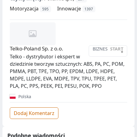
Motoryzacja
Innowacje
595
1397
Telko-Poland Sp. z o.o.
BIZNES
START
•
Telko - dystrybutor i ekspert w
dziedzinie tworzyw sztucznych: ABS, PA, PC, POM,
PMMA, PBT, TPE, TPO, PP, EPDM, LDPE, HDPE,
MDPE, LLDPE, EVA, MDPE, TPV, TPU, TPEE, PET,
PLA, PC, PPS, PEEK, PEI, PESU, POK, PPO
Polska
Dodaj Komentarz
Podobne wiadomości