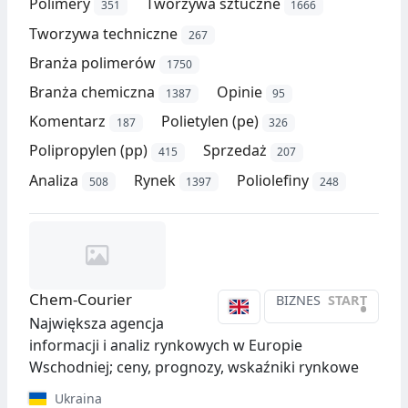
Polimery
Tworzywa sztuczne
351
1666
Tworzywa techniczne
267
Branża polimerów
1750
Branża chemiczna
Opinie
1387
95
Komentarz
Polietylen (pe)
187
326
Polipropylen (pp)
Sprzedaż
415
207
Analiza
Rynek
Poliolefiny
508
1397
248
Chem-Courier
BIZNES
START
•
Największa agencja
informacji i analiz rynkowych w Europie
Wschodniej; ceny, prognozy, wskaźniki rynkowe
Ukraina