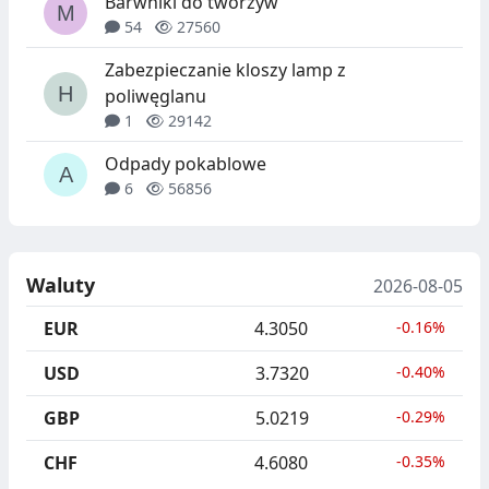
Barwniki do tworzyw
54
27560
Zabezpieczanie kloszy lamp z
poliwęglanu
1
29142
Odpady pokablowe
6
56856
Waluty
2026-08-05
EUR
4.3050
-0.16%
USD
3.7320
-0.40%
GBP
5.0219
-0.29%
CHF
4.6080
-0.35%