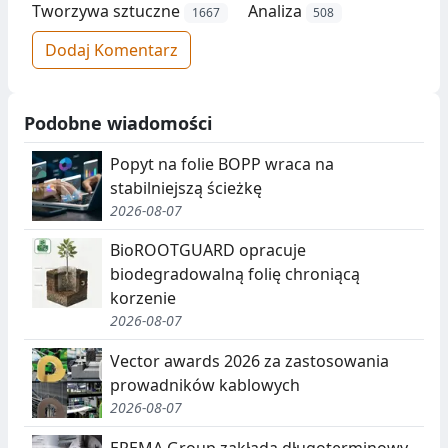
Tworzywa sztuczne
Analiza
1667
508
Dodaj Komentarz
Podobne wiadomości
Popyt na folie BOPP wraca na
stabilniejszą ścieżkę
2026-08-07
BioROOTGUARD opracuje
biodegradowalną folię chroniącą
korzenie
2026-08-07
Vector awards 2026 za zastosowania
prowadników kablowych
2026-08-07
EREMA Group zakłada długoterminowy