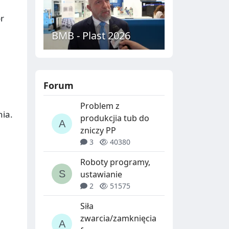
r
BMB - Plast 2026
Forum
Problem z
nia.
produkcjia tub do
zniczy PP
3
40380
Roboty programy,
ustawianie
2
51575
Siła
zwarcia/zamknięcia