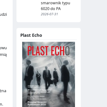
smarownik typu
6020 do PA
udzi
2026-07-31
Plast Echo
ływu
emią
ożna
m.