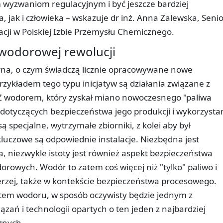
m wyzwaniom regulacyjnym i być jeszcze bardziej
 jak i człowieka – wskazuje dr inż. Anna Zalewska, Senio
lacji w Polskiej Izbie Przemysłu Chemicznego.
wodorowej rewolucji
rna, o czym świadczą licznie opracowywane nowe
rzykładem tego typu inicjatyw są działania związane z
Z wodorem, który zyskał miano nowoczesnego "paliwa
ii dotyczących bezpieczeństwa jego produkcji i wykorzysta
specjalne, wytrzymałe zbiorniki, z kolei aby był
uczowe są odpowiednie instalacje. Niezbędna jest
, niezwykle istoty jest również aspekt bezpieczeństwa
dorowych. Wodór to zatem coś więcej niż "tylko" paliwo i
erzej, także w kontekście bezpieczeństwa procesowego.
em wodoru, w sposób oczywisty będzie jednym z
zań i technologii opartych o ten jeden z najbardziej
znych.