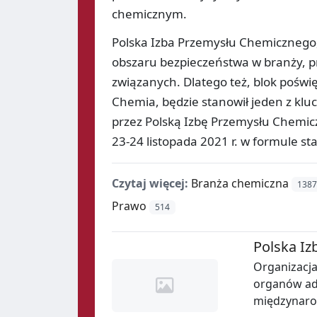
chemicznym.
Polska Izba Przemysłu Chemicznego
obszaru bezpieczeństwa w branży, p
związanych. Dlatego też, blok poś
Chemia, będzie stanowił jeden z k
przez Polską Izbę Przemysłu Chemic
23-24 listopada 2021 r. w formule st
Czytaj więcej:
Branża chemiczna
1387
Prawo
514
Polska Iz
Organizacj
organów adm
międzynar