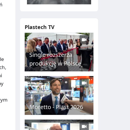
ań
Plastech TV
Single rozszerza
le
produkcję w Polsce
ch,
i
by
nym
Moretto - Plast 2026