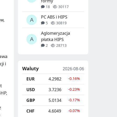
formy
18
30117
PC ABS i HIPS
ów,
5
30819
Aglomeryzacja
płatka HIPS
2
28713
rawa
i i
Waluty
2026-08-06
EUR
4.2982
-0.16%
t
USD
3.7236
-0.23%
BHP,
GBP
5.0134
-0.17%
z
CHF
4.6049
-0.07%
e