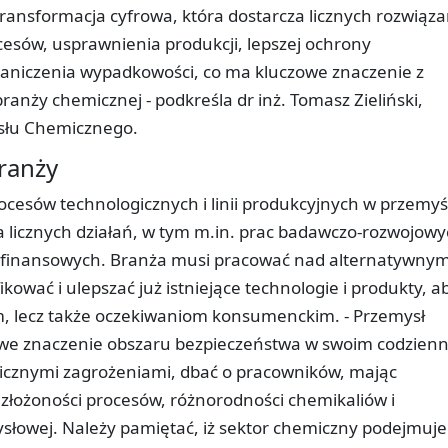
nsformacja cyfrowa, która dostarcza licznych rozwiąz
esów, usprawnienia produkcji, lepszej ochrony
raniczenia wypadkowości, co ma kluczowe znaczenie z
anży chemicznej - podkreśla dr inż. Tomasz Zieliński,
ysłu Chemicznego.
ranży
cesów technologicznych i linii produkcyjnych w przemyś
cznych działań, w tym m.in. prac badawczo-rozwojowy
 finansowych. Branża musi pracować nad alternatywnym
ować i ulepszać już istniejące technologie i produkty, a
m, lecz także oczekiwaniom konsumenckim. - Przemysł
we znaczenie obszaru bezpieczeństwa w swoim codzien
licznymi zagrożeniami, dbać o pracowników, mając
łożoności procesów, różnorodności chemikaliów i
słowej. Należy pamiętać, iż sektor chemiczny podejmuje