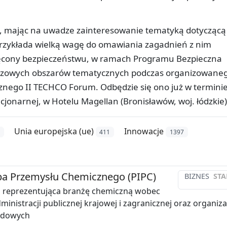
, mając na uwadze zainteresowanie tematyką dotyczącą
rzykłada wielką wagę do omawiania zagadnień z nim
więcony bezpieczeństwu, w ramach Programu Bezpieczna
luczowych obszarów tematycznych podczas organizowane
znego II TECHCO Forum. Odbędzie się ono już w termini
acjonarnej, w Hotelu Magellan (Bronisławów, woj. łódzkie)
Unia europejska (ue)
Innowacje
411
1397
ba Przemysłu Chemicznego (PIPC)
BIZNES
STA
a reprezentująca branżę chemiczną wobec
inistracji publicznej krajowej i zagranicznej oraz organiza
odowych