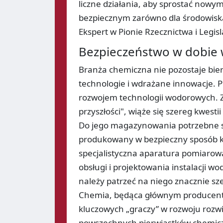
liczne działania, aby sprostać nowy
bezpiecznym zarówno dla środowiska,
Ekspert w Pionie Rzecznictwa i Legis
Bezpieczeństwo w dobie 
Branża chemiczna nie pozostaje bie
technologie i wdrażane innowacje. P
rozwojem technologii wodorowych. 
przyszłości", wiąże się szereg kwest
Do jego magazynowania potrzebne są 
produkowany w bezpieczny sposób kl
specjalistyczna aparatura pomiarowa
obsługi i projektowania instalacji wo
należy patrzeć na niego znacznie sz
Chemia, będąca głównym producent
kluczowych „graczy” w rozwoju rozwią
powszechnych pierwiastków chemic