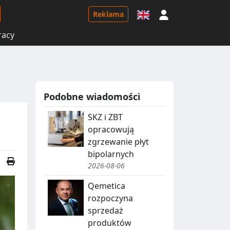
Logowanie
Reklama
racy
Podobne wiadomości
SKZ i ZBT
opracowują
zgrzewanie płyt
bipolarnych
2026-08-06
Qemetica
rozpoczyna
sprzedaż
produktów