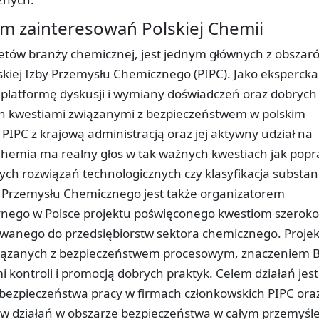
m zainteresowań Polskiej Chemii
tetów branży chemicznej, jest jednym głównych z obszar
skiej Izby Przemysłu Chemicznego (PIPC). Jako ekspercka
 platformę dyskusji i wymiany doświadczeń oraz dobrych
ch kwestiami związanymi z bezpieczeństwem w polskim
PC z krajową administracją oraz jej aktywny udział na
 Chemia ma realny głos w tak ważnych kwestiach jak pop
 rozwiązań technologicznych czy klasyfikacja substancj
 Przemysłu Chemicznego jest także organizatorem
nego w Polsce projektu poświęconego kwestiom szeroko
wanego do przedsiębiorstw sektora chemicznego. Projek
wiązanych z bezpieczeństwem procesowym, znaczeniem 
i kontroli i promocją dobrych praktyk. Celem działań jest
bezpieczeństwa pracy w firmach członkowskich PIPC ora
 działań w obszarze bezpieczeństwa w całym przemyśl