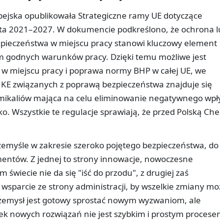
pejska opublikowała Strategiczne ramy UE dotyczące
lata 2021–2027. W dokumencie podkreślono, że ochrona l
ezpieczeństwa w miejscu pracy stanowi kluczowy element
 godnych warunków pracy. Dzięki temu możliwe jest
 w miejscu pracy i poprawa normy BHP w całej UE, we
ń KE związanych z poprawą bezpieczeństwa znajduje się
emikaliów mająca na celu eliminowanie negatywnego wp
ko. Wszystkie te regulacje sprawiają, że przed Polską Ch
.
rzemyśle w zakresie szeroko pojętego bezpieczeństwa, do
entów. Z jednej to strony innowacje, nowoczesne
m świecie nie da się "iść do przodu", z drugiej zaś
 wsparcie ze strony administracji, by wszelkie zmiany m
 Przemysł jest gotowy sprostać nowym wyzwaniom, ale
k nowych rozwiązań nie jest szybkim i prostym procese