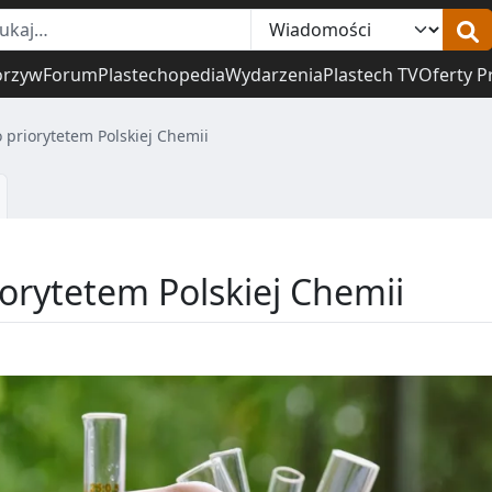
orzyw
Forum
Plastechopedia
Wydarzenia
Plastech TV
Oferty P
 priorytetem Polskiej Chemii
orytetem Polskiej Chemii