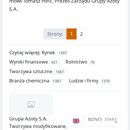
mówi Tomasz Hinc, Prezes Zarządu Grupy Azoty
S.A.
Strony:
1
2
Czytaj więcej:
Rynek
1397
Wyniki finansowe
Rolnictwo
421
76
Tworzywa sztuczne
1667
Branża chemiczna
Ludzie i firmy
1387
1379
Grupa Azoty S.A.
BIZNES
START
•
Tworzywa modyfikowane,