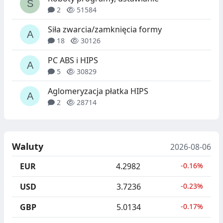
2
51584
Siła zwarcia/zamknięcia formy
18
30126
PC ABS i HIPS
5
30829
Aglomeryzacja płatka HIPS
2
28714
Waluty
2026-08-06
EUR
4.2982
-0.16%
USD
3.7236
-0.23%
GBP
5.0134
-0.17%