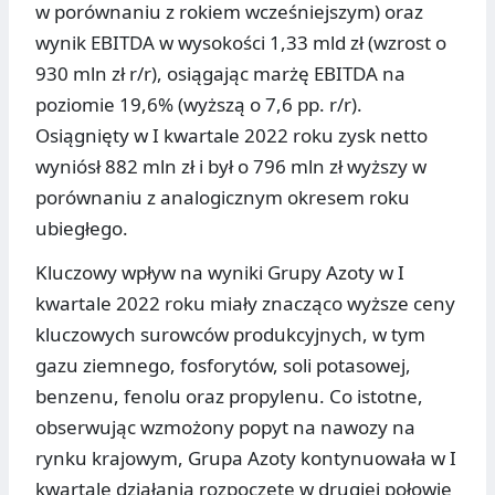
w porównaniu z rokiem wcześniejszym) oraz
wynik EBITDA w wysokości 1,33 mld zł (wzrost o
930 mln zł r/r), osiągając marżę EBITDA na
poziomie 19,6% (wyższą o 7,6 pp. r/r).
Osiągnięty w I kwartale 2022 roku zysk netto
wyniósł 882 mln zł i był o 796 mln zł wyższy w
porównaniu z analogicznym okresem roku
ubiegłego.
Kluczowy wpływ na wyniki Grupy Azoty w I
kwartale 2022 roku miały znacząco wyższe ceny
kluczowych surowców produkcyjnych, w tym
gazu ziemnego, fosforytów, soli potasowej,
benzenu, fenolu oraz propylenu. Co istotne,
obserwując wzmożony popyt na nawozy na
rynku krajowym, Grupa Azoty kontynuowała w I
kwartale działania rozpoczęte w drugiej połowie