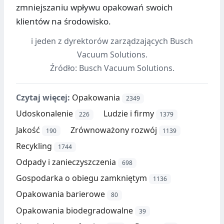
zmniejszaniu wpływu opakowań swoich
klientów na środowisko.
i jeden z dyrektorów zarządzających Busch
Vacuum Solutions.
Źródło: Busch Vacuum Solutions.
Czytaj więcej:
Opakowania
2349
Udoskonalenie
Ludzie i firmy
226
1379
Jakość
Zrównoważony rozwój
190
1139
Recykling
1744
Odpady i zanieczyszczenia
698
Gospodarka o obiegu zamkniętym
1136
Opakowania barierowe
80
Opakowania biodegradowalne
39