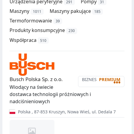
Urządzenia peryferyjne
Pompy
291
31
Maszyny
Maszyny pakujące
1011
185
Termoformowanie
39
Produkty konsumpcyjne
230
Współpraca
510
Busch Polska Sp. z o.o.
BIZNES
PREMIUM
•••
Wiodący na świecie
dostawca technologii próżniowych i
nadciśnieniowych
Polska
,
87-853
Kruszyn
,
Nowa Wieś, ul. Dedala 7