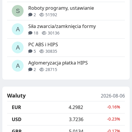
Roboty programy, ustawianie
2
51592
Siła zwarcia/zamknięcia formy
18
30136
PC ABS i HIPS
5
30835
Aglomeryzacja płatka HIPS
2
28715
Waluty
2026-08-06
EUR
4.2982
-0.16%
USD
3.7236
-0.23%
GBP
5.0134
-0.17%