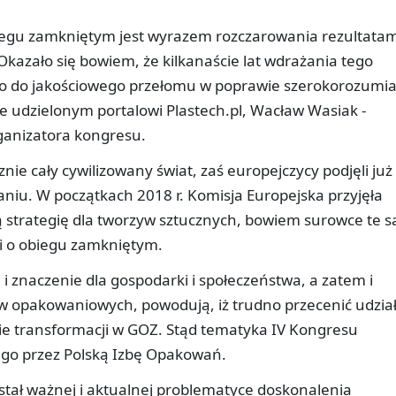
obiegu zamkniętym jest wyrazem rozczarowania rezultatam
kazało się bowiem, że kilkanaście lat wdrażania tego
ło do jakościowego przełomu w poprawie szerokorozumi
zie udzielonym portalowi Plastech.pl, Wacław Wasiak -
ganizatora kongresu.
nie cały cywilizowany świat, zaś europejczycy podjęli już
aniu. W początkach 2018 r. Komisja Europejska przyjęła
ą strategię dla tworzyw sztucznych, bowiem surowce te s
ki o obiegu zamkniętym.
i znaczenie dla gospodarki i społeczeństwa, a zatem i
opakowaniowych, powodują, iż trudno przecenić udzia
e transformacji w GOZ. Stąd tematyka IV Kongresu
o przez Polską Izbę Opakowań.
tał ważnej i aktualnej problematyce doskonalenia