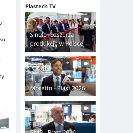
Plastech TV
o
Single rozszerza
su,
produkcję w Polsce
u
my
Moretto - Plast 2026
BMB - Plast 2026