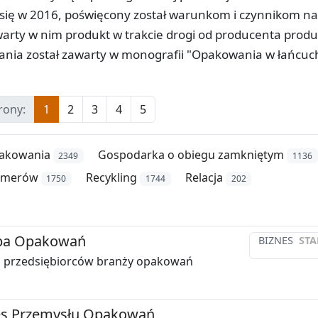
ł się w 2016, poświęcony został warunkom i czynnikom na
warty w nim produkt w trakcie drogi od producenta prod
ania został zawarty w monografii "Opakowania w łańcu
rony:
1
2
3
4
5
akowania
Gospodarka o obiegu zamkniętym
2349
1136
limerów
Recykling
Relacja
1750
1744
202
zba Opakowań
BIZNES
STA
a przedsiębiorców branży opakowań
es Przemysłu Opakowań