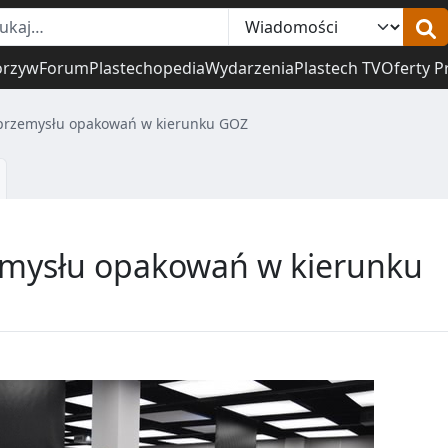
orzyw
Forum
Plastechopedia
Wydarzenia
Plastech TV
Oferty P
 przemysłu opakowań w kierunku GOZ
emysłu opakowań w kierunku