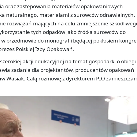
ia oraz zastępowania materiałów opakowaniowych
iska naturalnego, materiałami z surowców odnawialnych.
nie rozwiązań mających na celu zmniejszenie szkodliweg
ykorzystanie tych odpadów jako źródła surowców do
ł w przedmowie do monografii będącej pokłosiem kongre
, prezes Polskiej Izby Opakowań.
 szerokiej akcji edukacyjnej na temat gospodarki o obieg
stawia zadania dla projektantów, producentów opakowań
ław Wasiak. Całą rozmowę z dyrektorem PIO zamieszcza