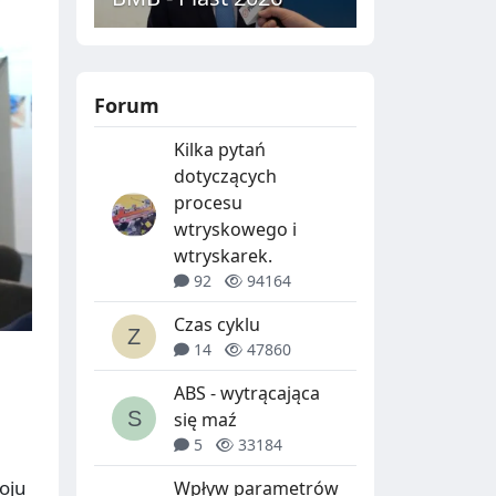
Forum
Kilka pytań
dotyczących
procesu
wtryskowego i
wtryskarek.
92
94164
Czas cyklu
14
47860
ABS - wytrącająca
się maź
5
33184
oju
Wpływ parametrów