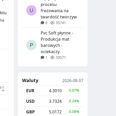
procesu
frezowania na
uktu
twardość tworzyw
chu
6
35741
Pvc Soft płynne -
Produkcja mat
barowych -
ociekaczy.
1
39571
Waluty
2026-08-07
RT
•
EUR
4.3010
0.07%
USD
3.7324
0.24%
GBP
5.0172
0.08%