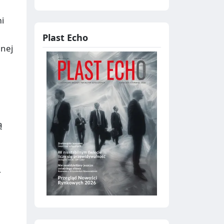
i
Plast Echo
anej
ą
ł