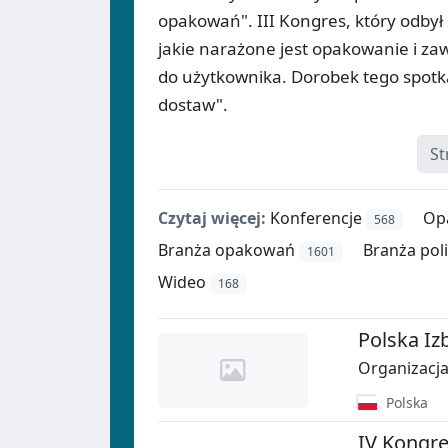
opakowań". III Kongres, który odby
jakie narażone jest opakowanie i za
do użytkownika. Dorobek tego spotk
dostaw".
St
Czytaj więcej:
Konferencje
Op
568
Branża opakowań
Branża po
1601
Wideo
168
Polska I
Organizacj
Polska
IV Kongr