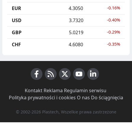
EUR
4.3050
-0.16%
USD
3.7320
-0.40%
GBP
5.0219
-0.29%
CHF
4.6080
-0.35%
Facebook
RSS News
X (Twitter)
Youtube
LinkedIn
Kontakt
·
Reklama
·
Regulamin serwisu
·
Polityka prywatności i cookies
·
O nas
·
Do ściągnięcia
© 2002-2026 Plastech, Wszelkie prawa zastrzeżone