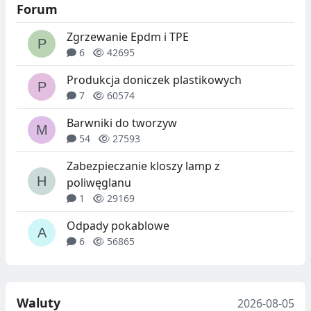
Forum
Zgrzewanie Epdm i TPE
6
42695
Produkcja doniczek plastikowych
7
60574
Barwniki do tworzyw
54
27593
Zabezpieczanie kloszy lamp z
poliwęglanu
1
29169
Odpady pokablowe
6
56865
Waluty
2026-08-05