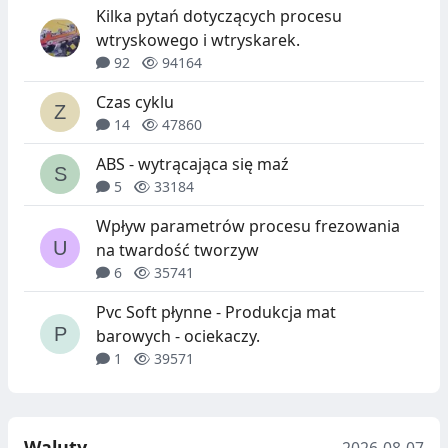
Kilka pytań dotyczących procesu
wtryskowego i wtryskarek.
92
94164
Czas cyklu
14
47860
ABS - wytrącająca się maź
5
33184
Wpływ parametrów procesu frezowania
na twardość tworzyw
6
35741
Pvc Soft płynne - Produkcja mat
barowych - ociekaczy.
1
39571
Waluty
2026-08-07