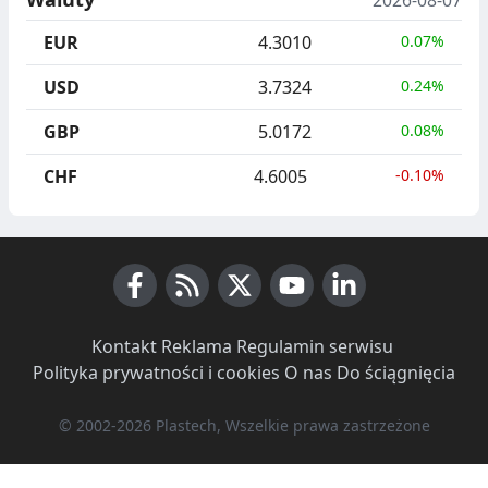
EUR
4.3010
0.07%
USD
3.7324
0.24%
GBP
5.0172
0.08%
CHF
4.6005
-0.10%
Facebook
RSS News
X (Twitter)
Youtube
LinkedIn
Kontakt
·
Reklama
·
Regulamin serwisu
·
Polityka prywatności i cookies
·
O nas
·
Do ściągnięcia
© 2002-2026 Plastech, Wszelkie prawa zastrzeżone