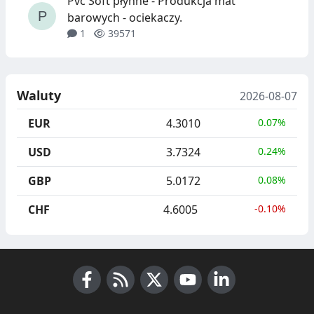
Pvc Soft płynne - Produkcja mat
barowych - ociekaczy.
1
39571
Waluty
2026-08-07
EUR
4.3010
0.07%
USD
3.7324
0.24%
GBP
5.0172
0.08%
CHF
4.6005
-0.10%
Facebook
RSS News
X (Twitter)
Youtube
LinkedIn