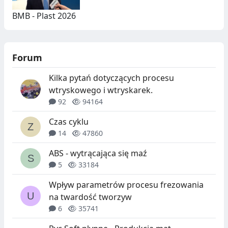
BMB - Plast 2026
Forum
Kilka pytań dotyczących procesu
wtryskowego i wtryskarek.
92
94164
Czas cyklu
14
47860
ABS - wytrącająca się maź
5
33184
Wpływ parametrów procesu frezowania
na twardość tworzyw
6
35741