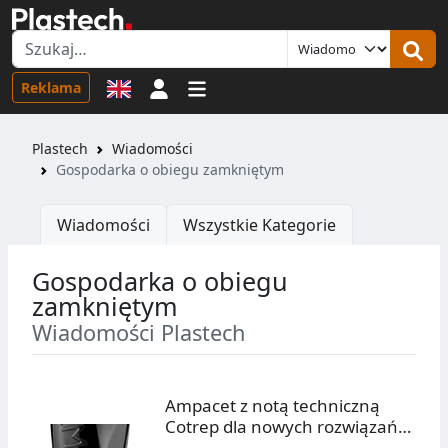
Logowanie
Reklama
Plastech
Wiadomości
Gospodarka o obiegu zamkniętym
Wiadomości
Wszystkie Kategorie
Gospodarka o obiegu
zamkniętym
Wiadomości Plastech
Ampacet z notą techniczną
Cotrep dla nowych rozwiązań
REC-NIR-Black sortowalnych w