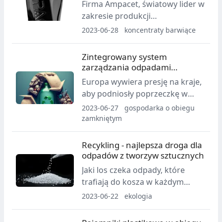
Firma Ampacet, światowy lider w
NIR
zakresie produkcji
koncentratów, otrzymała notę
2023-06-28
koncentraty barwiące
techniczną COTREP dotyczącą
nowej generacji rozwiązań w
Zintegrowany system
sferze koncentratów
zarządzania odpadami
sortowalnych metodą NIR.
dostosuje węgierską
Europa wywiera presję na kraje,
gospodarkę do celów UE
aby podniosły poprzeczkę w
zakresie zarządzania odpadami.
2023-06-27
gospodarka o obiegu
Jednym z krajów, który
zamkniętym
podejmuje kroki, aby
zrealizować te cele, są Węgry.
Recykling - najlepsza droga dla
odpadów z tworzyw sztucznych
Jaki los czeka odpady, które
trafiają do kosza w każdym
gospodarstwie domowym?
2023-06-22
ekologia