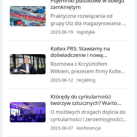
Pojemniki plastikowe w obiegu
zamkniętym
Praktyczne rozwiązania od
grupy Utz dla magazynowania i
logistyki.
2023-06-19
logistyka
Koltex PRS: Stawiamy na
doświadczenie i nową
technologię
Rozmowa z Krzysztofem
Wilkiem, prezesem firmy Koltex
Recycling Systems
2023-06-12
recykling
Którędy do cyrkularności
tworzyw sztucznych? Warto
posłuchać branży
O możliwych drogach dojścia do
cyrkularności i zeroemisyjności
w kontekście aktualnej sytuacji
2023-06-07
konferencje
gospodarczo-politycznej