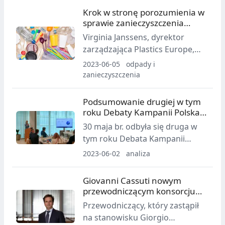
dyskutowali przedstawiciele
Krok w stronę porozumienia w
producentów, brandownerów i
sprawie zanieczyszczenia
recyklerów podczas drugiej
tworzywami sztucznymi
Virginia Janssens, dyrektor
edycji Polish Circular Forum.
zarządzająca Plastics Europe,
komentuje wnioski z obrad
2023-06-05
odpady i
drugiego Międzyrządowego
zanieczyszczenia
Komitetu Negocjacyjnego (INC-2)
dotyczącego globalnego
Podsumowanie drugiej w tym
porozumienia w sprawie
roku Debaty Kampanii Polska
zanieczyszczenia tworzywami
Chemia
30 maja br. odbyła się druga w
sztucznymi.
tym roku Debata Kampanii
Polska Chemia, zorganizowana
2023-06-02
analiza
przez PIPC. Eksperci rozmawiali
o roli przemysłu chemicznego
Giovanni Cassuti nowym
oraz analizowali wpływ
przewodniczącym konsorcjum
aktualnych planów klimatyczno-
Corepla
Przewodniczący, który zastąpił
energetycznych UE na przemysł
na stanowisku Giorgio
chemiczny w Polsce.