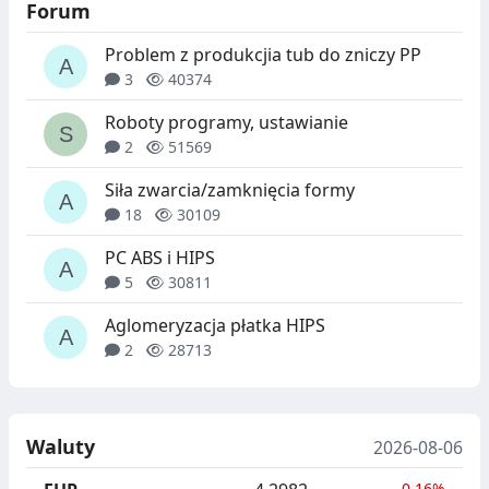
Forum
Problem z produkcjia tub do zniczy PP
3
40374
Roboty programy, ustawianie
2
51569
Siła zwarcia/zamknięcia formy
18
30109
PC ABS i HIPS
5
30811
Aglomeryzacja płatka HIPS
2
28713
Waluty
2026-08-06
-0.16%