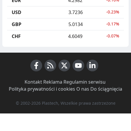
EUR
4.2982
USD
3.7236
-0.23%
GBP
5.0134
-0.17%
CHF
4.6049
-0.07%
Facebook
RSS News
X (Twitter)
Youtube
LinkedIn
Kontakt
·
Reklama
·
Regulamin serwisu
·
Polityka prywatności i cookies
·
O nas
·
Do ściągnięcia
© 2002-2026 Plastech, Wszelkie prawa zastrzeżone