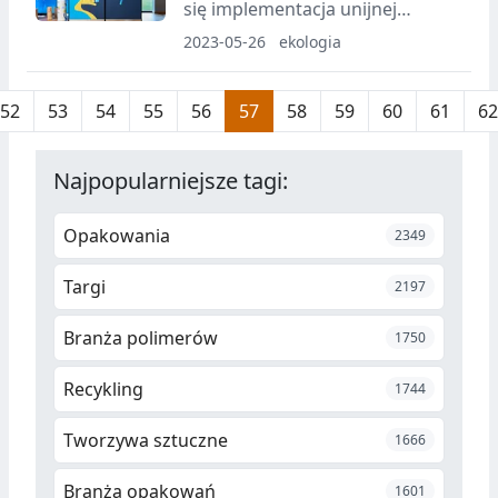
się implementacja unijnej
dyrektywy SUP. Symbolem zmian
2023-05-26
ekologia
stała się plastikowa słomka. Ale
jednorazowe kubeczki czy
52
53
54
55
56
57
58
59
60
61
62
sztućce to nie jedyny problem
rozwiązywany nowymi
przepisami.
Najpopularniejsze tagi:
Opakowania
2349
Targi
2197
Branża polimerów
1750
Recykling
1744
Tworzywa sztuczne
1666
Branża opakowań
1601