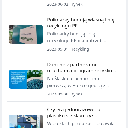
Quagliuolo, został wybrany w
2023-06-02
rynek
czwartek 1 czerwca przez nową
Radę Dyrektorów konsorcjum.
Polimarky budują własną linię
recyklingu PP
Polimarky budują linię
recykilngu PP dla potrzeb
własnych. Nowy rozdrabniacz
2023-05-31
recykling
pojedzie do Rzeszowa prosto z
targów Plastpol
Danone z partnerami
uruchamia program recyklingu
kubków po jogurtach
Na Śląsku uruchomiono
pierwszą w Polsce i jedną z
pierwszych na świecie instalację
2023-05-30
rynek
do recyklingu zużytych
opakowań, wykonanych z
Czy era jednorazowego
polistyrenu (PS), pochodzących z
plastiku się skończy?
gospodarstw domowych.
Butelkomaty mogą pomóc
W polskich przepisach pojawiła