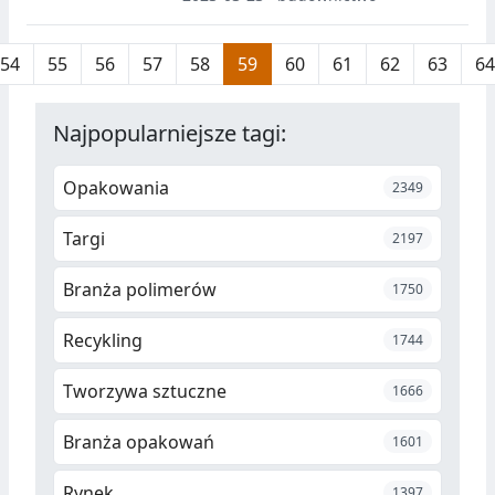
intensywnych dyskusji m.in. na
temat gospodarki o obiegu
54
55
56
57
58
59
60
61
62
63
64
zamkniętym. Dla całej branży
materiałów kompozytowych
najważniejszym miejscem na
Najpopularniejsze tagi:
debatę o wyzwaniach dla
przemysłu będą Targi Kompozyt-
Opakowania
2349
Expo.
Targi
2197
Branża polimerów
1750
Recykling
1744
Tworzywa sztuczne
1666
Branża opakowań
1601
Rynek
1397