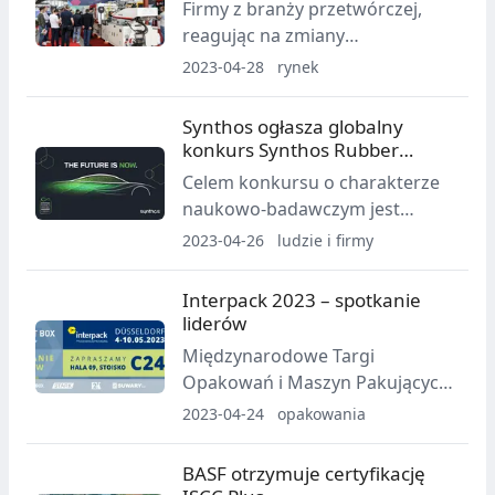
Firmy z branży przetwórczej,
reagując na zmiany
geopolityczne świata, szukają
2023-04-28
rynek
nowych łańcuchów dostaw i
rozwiązań, które pozwolą na
Synthos ogłasza globalny
podbicie nowych rynków zbytu.
konkurs Synthos Rubber
Jedną z takich okazji są
Circularity Award
Celem konkursu o charakterze
organizowane w Kielcach Targi
naukowo-badawczym jest
Plastpol, które w tym roku
zaangażowanie naukowych
2023-04-26
ludzie i firmy
odbędą się 23 maja.
talentów w opracowanie
przełomowych technologii dla
Interpack 2023 – spotkanie
kauczuku syntetycznego i
liderów
mieszanek stosowanych w
Międzynarodowe Targi
produkcji opon.
Opakowań i Maszyn Pakujących
Interpack to najważniejsze
2023-04-24
opakowania
wydarzenie wystawiennicze
globalnej branży opakowań. To
BASF otrzymuje certyfikację
tu, w Düsseldorfie, spotykają się