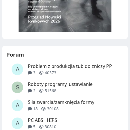
Forum
Problem z produkcjia tub do zniczy PP
3
40373
Roboty programy, ustawianie
2
51568
Siła zwarcia/zamknięcia formy
18
30108
PC ABS i HIPS
5
30810