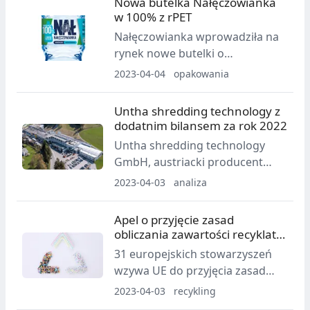
Nowa butelka Nałęczowianka
w 100% z rPET
Nałęczowianka wprowadziła na
rynek nowe butelki o
pojemności 1l w całości
2023-04-04
opakowania
wykonane z recyklingowego
PETu, czyli rPETu.
Untha shredding technology z
dodatnim bilansem za rok 2022
Untha shredding technology
GmbH, austriacki producent
przemysłowych systemów
2023-04-03
analiza
rozdrabniania, spogląda wstecz
na pełen sukcesów rok 2022:
Apel o przyjęcie zasad
kolejny rekordowy obrót, nowa
obliczania zawartości recyklatu
spółka zależna w Turcji, poprawa
z recyklingu chemicznego
31 europejskich stowarzyszeń
sytuacji w zakresie zaopatrzenia,
wzywa UE do przyjęcia zasad
innowacje produktowe i dalszy
obliczania zawartości recyklatu
2023-04-03
recykling
rozwój w dziedzinie cyfryzacji, a
pochodzącego z recyklingu