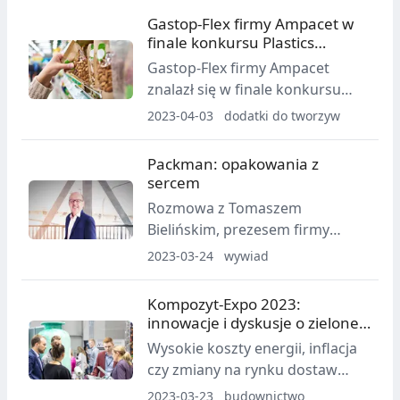
także 50 nowych pracowników.
chemicznego w tworzywach
Gastop-Flex firmy Ampacet w
sztucznych
finale konkursu Plastics
Recycling Awards Europe
Gastop-Flex firmy Ampacet
znalazł się w finale konkursu
Plastics Recycling Awards
2023-04-03
dodatki do tworzyw
Europe 2023 w kategorii
„Product Technology Innovation
Packman: opakowania z
of the Year” („Największa
sercem
innowacja roku w zakresie
Rozmowa z Tomaszem
technologii produktów”).
Bielińskim, prezesem firmy
Packman
2023-03-24
wywiad
Kompozyt-Expo 2023:
innowacje i dyskusje o zielonej
przyszłości
Wysokie koszty energii, inflacja
czy zmiany na rynku dostaw
skłaniają do podejmowania
2023-03-23
budownictwo