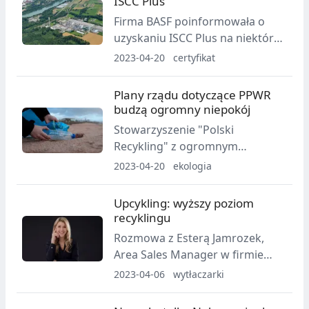
ISCC Plus
najważniejsi gracze i to tu
Firma BASF poinformowała o
prezentowane są najnowsze
uzyskaniu ISCC Plus na niektóre
trendy. Wśród tegorocznych
rodzaje dodatków do tworzyw
2023-04-20
certyfikat
wystawców nie mogło więc
sztucznych produkowanych w
zabraknąć Grupy Plast Box.
zakładach w Kaisten w Szwajcarii
Plany rządu dotyczące PPWR
oraz w McIntosh (Alabama) w
budzą ogromny niepokój
USA.
Stowarzyszenie "Polski
Recykling" z ogromnym
zaniepokojeniem przyjmuje
2023-04-20
ekologia
stanowisko rządu dotyczące
prolongaty wprowadzenia
Upcykling: wyższy poziom
rozporządzenia Komisji
recyklingu
Europejskiej w sprawie
Rozmowa z Esterą Jamrozek,
opakowań i odpadów
Area Sales Manager w firmie
opakowaniowych.
MAS Austria
2023-04-06
wytłaczarki