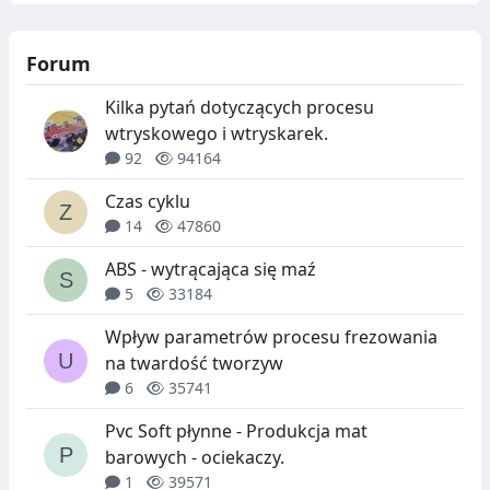
Forum
Kilka pytań dotyczących procesu
wtryskowego i wtryskarek.
92
94164
Czas cyklu
14
47860
ABS - wytrącająca się maź
5
33184
Wpływ parametrów procesu frezowania
na twardość tworzyw
6
35741
Pvc Soft płynne - Produkcja mat
barowych - ociekaczy.
1
39571