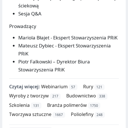
ściekową
Sesja Q&A
Prowadzący
Mariola Błajet - Ekspert Stowarzyszenia PRiK
Mateusz Dybiec - Ekspert Stowarzyszenia
PRiK
Piotr Falkowski – Dyrektor Biura
Stowarzyszenia PRiK
Czytaj więcej:
Webinarium
Rury
57
121
Wyroby z tworzyw
Budownictwo
217
338
Szkolenia
Branża polimerów
131
1750
Tworzywa sztuczne
Poliolefiny
1667
248