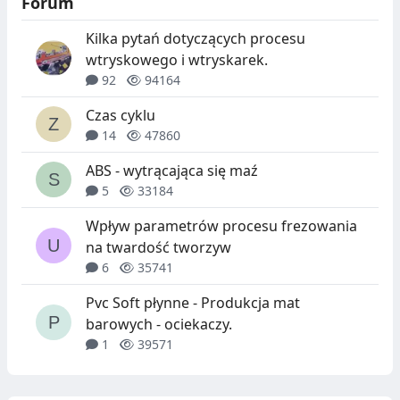
Forum
Kilka pytań dotyczących procesu
wtryskowego i wtryskarek.
92
94164
Czas cyklu
14
47860
ABS - wytrącająca się maź
5
33184
Wpływ parametrów procesu frezowania
na twardość tworzyw
6
35741
Pvc Soft płynne - Produkcja mat
barowych - ociekaczy.
1
39571