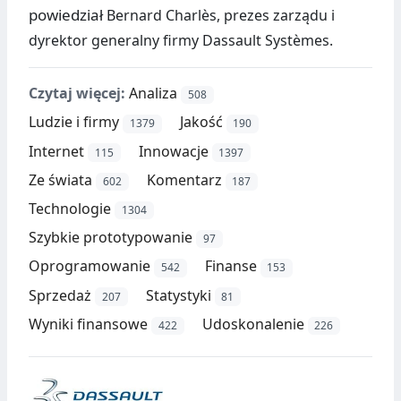
powiedział
Bernard Charlès, prezes zarządu i
dyrektor generalny firmy Dassault Systèmes.
Czytaj więcej:
Analiza
508
Ludzie i firmy
Jakość
1379
190
Internet
Innowacje
115
1397
Ze świata
Komentarz
602
187
Technologie
1304
Szybkie prototypowanie
97
Oprogramowanie
Finanse
542
153
Sprzedaż
Statystyki
207
81
Wyniki finansowe
Udoskonalenie
422
226