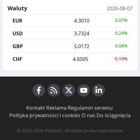
Waluty
2026-08-07
EUR
4.3010
0.07%
USD
3.7324
0.24%
GBP
5.0172
0.08%
CHF
4.6005
-0.10%
Facebook
RSS News
X (Twitter)
Youtube
LinkedIn
Kontakt
·
Reklama
·
Regulamin serwisu
·
Polityka prywatności i cookies
·
O nas
·
Do ściągnięcia
© 2002-2026 Plastech, Wszelkie prawa zastrzeżone