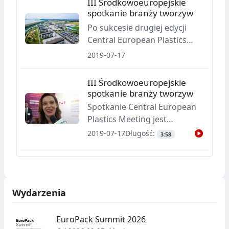
III Środkowoeuropejskie
organizatorem tej
spotkanie branży tworzyw
konferencji.
Po sukcesie drugiej edycji
Central European Plastics
Meeting, wydarzenie na stałe
2019-07-17
wpisuje się w kalendarz dla
środkowoeuropejskiej branży
III Środkowoeuropejskie
tworzyw sztucznych.
spotkanie branży tworzyw
Spotkanie Central European
Plastics Meeting jest
corocznym forum, na którym
2019-07-17
Długość:
3:58
podmioty działające w
przemyśle tworzyw
sztucznych w Europie
Środkowej i Wschodniej
Wydarzenia
mogą szybko i skutecznie
realizować swój biznes,
nawiązywać współpracę i
EuroPack Summit 2026