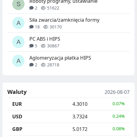
Roboty programy, ustawianie
2
51622
Siła zwarcia/zamknięcia formy
18
30170
PC ABS i HIPS
5
30867
Aglomeryzacja płatka HIPS
2
28718
Waluty
2026-08-07
EUR
4.3010
0.07%
USD
3.7324
0.24%
GBP
5.0172
0.08%