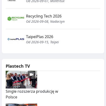
uzyskiwać od siebie
Od 2026-09-07, Montreux
nawzajem nowe spojrzenie w
przyjaznej, ale profesjonalnej
Recycling Tech 2026
atmosferze. Jest to okazja do
Od 2026-09-08, Nadarzyn
wspólnej pracy i znalezienia
rozwiązań dla pojawiających
się problemów branży
TaipeiPlas 2026
poprzez stworzenie silnej
Od 2026-09-15, Taipei
społeczności i osiągnięcie
celów w sposób
zrównoważony.
Plastech TV
Single rozszerza produkcję w
Polsce