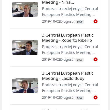
Meeting - Nina
branżą tworzyw sztucznych.
Matuskovicova
Podczas trzeciej edycji Central
O komentarz dotyczący
European Plastics Meeting
spotkania poprosiliśmy pana
rozmawialiśmy z
2019-10-02
Długość:
0:54
Krzysztofa Nowosielskiego z
uczestnikami o wrażeniach
firmy ML Polyolefins.
dotyczących tej konferencji
3 Central European Plastic
Tym razem naszym
Meeting - Roberto Ribeiro
rozmówcą jest Nina
Podczas trzeciej edycji Central
Matuskovicova z firmy NCT
European Plastics Meeting
Holland.
rozmawialiśmy z
2019-10-02
Długość:
2:56
uczestnikami tej konferencji o
wyzwaniach stojących przed
3 Central European Plastic
branżą tworzyw sztucznych.
Meeting - Laszlo Budy
Tym razem naszym
Podczas trzeciej edycji Central
rozmówcą jest Roberto
European Plastics Meeting o
Ribeiro z Asterisk Partners.
wyzwaniach stojących przed
2019-10-02
Długość:
5:57
branżą tworzyw sztucznych
rozmawialiśmy z Laszlo Budy,