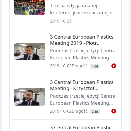
momenty z minionych 12
spotkania branży tworzyw
Trzecia edycja udanej
miesięcy.
konferencji przeznaczonej dla
branży tworzyw sztucznych z
2019-10-25
naszego regionu Europy
odbyła się w nowoczesnym
3 Central European Plastics
kompleksie hotelowo-
Meeting 2019 - Piotr
sportowym X-Bionic Sphere w
Kwiecień
Podczas trzeciej edycji Central
położonym przy granicy z
European Plastics Meeting
Węgrami słowackim
rozmawialiśmy z
2019-10-02
Długość:
4:06
Šamorínie.
uczestnikami tej konferencji o
wyzwaniach stojących przed
3 Central European Plastics
branżą tworzyw sztucznych.
Meeting - Krzysztof
Tym razem naszym
Nowosielski
Podczas trzeciej edycji Central
rozmówcą jest Piotr Kwiecień
European Plastics Meeting
z SABIC Poland.
rozmawialiśmy z
2019-10-02
Długość:
2:36
uczestnikami tej konferencji o
ich wrażeniach oraz
3 Central European Plastic
wyzwaniach stojących przed