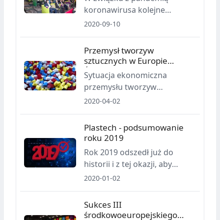
koronawirusa kolejne
wydarzenie w tym roku
2020-09-10
zostało odwołane.
Przemysł tworzyw
sztucznych w Europie
Środkowej w centrum uwagi
Sytuacja ekonomiczna
przemysłu tworzyw
sztucznych nie zmieniła się
2020-04-02
znacząco w porównaniu z
zeszłym tygodniem,
Plastech - podsumowanie
informuje węgierska firma
roku 2019
konsultingowa myCEPPI.
Rok 2019 odszedł już do
historii i z tej okazji, aby
noworocznej tradycji stało się
2020-01-02
zadość, trzeba powspominać,
podsumować cyferki, no i
Sukces III
przypomnieć najważniejsze
środkowoeuropejskiego