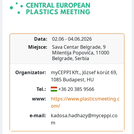
Data:
02.06
-
04.06.2026
Miejsce:
Sava Centar Belgrade
,
9
Milentija Popovića
,
11000
Belgrade
,
Serbia
Organizator:
myCEPPI Kft.
,
József körút 69
,
1085
Budapest
,
HU
Tel.:
+36 20 385 9566
www:
https://www.plasticsmeeting.c
om/
e-mail:
kadosa.hadhazy@myceppi.co
m