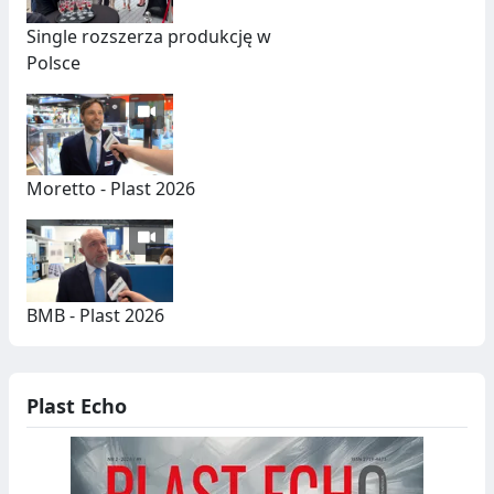
A
S
Single rozszerza produkcję w
E
Polsce
G
R
E
Moretto - Plast 2026
G
A
C
BMB - Plast 2026
J
A
,
Plast Echo
R
E