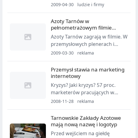
Domu Badawczego Maison.
2009-04-30
ludzie i firmy
Firma zajmuje się prowadzeniem
badań marketingowych m.in. w
Azoty Tarnów w
obszarze opakowań. Na
pełnometrażowym filmie
zakończonych właśnie targach
fabularnym
Azoty Tarnów zagrają w filmie. W
Innovations Packaging w
przemysłowych plenerach i
Warszawie Dominika Maison
wnętrzach tarnowskiej firmy
2009-03-30
reklama
opowiadała o znaczeniu takich
swój pierwszy pełnometrażowy
badań w procesie projektowania
film fabularny realizuje Wilhelm
Przemysł stawia na marketing
opakowań.
Sasnal.
internetowy
Kryzys? Jaki kryzys? 57 proc.
marketerów pracujących w
sektorze przemysłowym
2008-11-28
reklama
zamierza w nadchodzącym roku
zwiększyć budżety przeznaczone
Tarnowskie Zakłady Azotowe
na działania w internecie. Rok
mają nową nazwę i logotyp
temu było ich tylko 20 proc.
Przed wejściem na giełdę