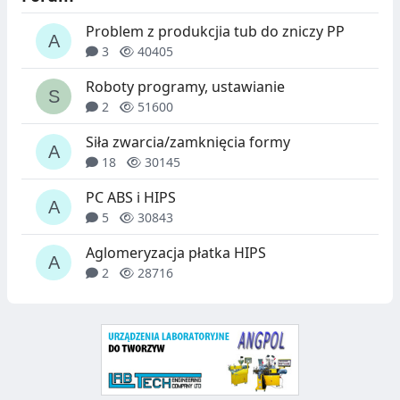
W
A
Problem z produkcjia tub do zniczy PP
D
S
3
40405
Ó
Z
Roboty programy, ustawianie
W
T
2
51600
U
Siła zwarcia/zamknięcia formy
C
18
30145
Z
PC ABS i HIPS
N
5
30843
Y
Aglomeryzacja płatka HIPS
2
28716
C
H