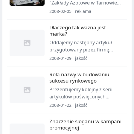
"Zakłady Azotowe w Tarnowie
Mościcach SA" wprowadzają
2008-02-05
reklama
nowoczesną jednolitą
identyfikację wizualną firmy i
Dlaczego tak ważna jest
nową nazwę handlową: "AZOTY
marka?
Tarnów".
Oddajemy następny artykuł
przygotowany przez firmę
Codes, która zajmuje się
2008-01-29
jakość
kreowaniem wizerunków spółek
i produktów. Tym razem autorzy
Rola nazwy w budowaniu
materiału przekonują, dlaczego
sukcesu rynkowego
dla osiągnięcia sukcesu
Prezentujemy kolejny z serii
promocyjnego i finansowego tak
artykułów poświęconych
ważne jest posiadanie uznanej
budowie strategii
2008-01-22
jakość
marki.
marketingowej firm i
produktów. Autorami
Znaczenie sloganu w kampanii
publikowanych przez nas
promocyjnej
tekstów są fachowcy z firm