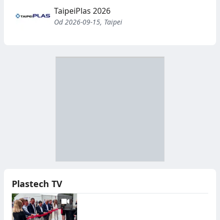
TaipeiPlas 2026
Od 2026-09-15, Taipei
D
Z
B
Y
S
I
T
E
R
R
A
Y
N
B
U
I
Plastech TV
C
E
J
,