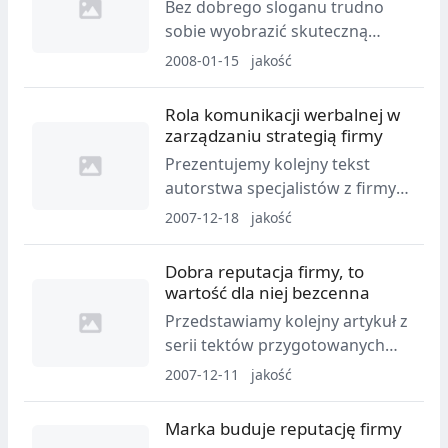
Bez dobrego sloganu trudno
ANAGRAM i Codes. Tym razem
sobie wyobrazić skuteczną
przedstawiamy materiał
kampanię promocyjną. W
2008-01-15
jakość
poświęcony znaczeniu nazw
sytuacji, gdy dobrze dobrany
marketingowych i roli jakie
slogan odzwierciedla istotę
Rola komunikacji werbalnej w
odgrywają w osiągnięciu
danej marki, wówczas dla
zarządzaniu strategią firmy
rynkowego sukcesu.
każdego odbiorcy staje się
Prezentujemy kolejny tekst
oczywisty. Prezentujemy kolejny
autorstwa specjalistów z firmy
tekst przygotowany przez
Codes i ANAGRAM. Tym razem
2007-12-18
jakość
specjalistów z firmy Anagram,
dotyczy on komunikacji
zajmującej się projektowaniem
werbalnej i mówi o znaczeniu
Dobra reputacja firmy, to
nazw i symboli dla firm i
sloganów reklamowych, haseł
wartość dla niej bezcenna
produktów.
wpływających na pozycję firmy.
Przedstawiamy kolejny artykuł z
Pokazuje tez w jaki sposób
serii tektów przygotowanych
powinno kreować się strategię
przez specjalistów firmy CODES,
2007-12-11
jakość
komunikacyjną w
która pomaga firmom w
przedsiębiorstwie i w jaki
budowie przewagi
Marka buduje reputację firmy
sposób dobre nazewnictwo
konkurencyjnej, służącej do