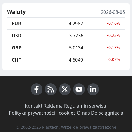
Waluty
2026-08-06
EUR
4.2982
-0.16%
USD
3.7236
-0.23%
GBP
5.0134
-0.17%
CHF
4.6049
-0.07%
Facebook
RSS News
X (Twitter)
Youtube
LinkedIn
Kontakt
·
Reklama
·
Regulamin serwisu
·
Polityka prywatności i cookies
·
O nas
·
Do ściągnięcia
© 2002-2026 Plastech, Wszelkie prawa zastrzeżone