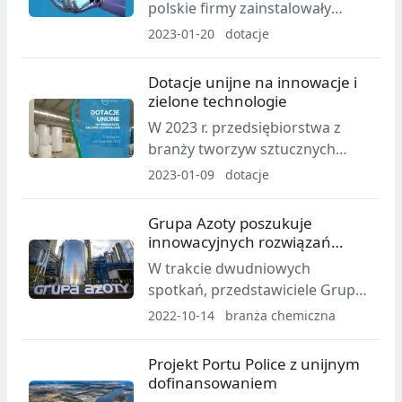
polskie firmy zainstalowały
europejskim łańcuchu wartości
blisko 3,5 tys. nowych robotów -
2023-01-20
dotacje
akumulatorów
to aż o 50% więcej niż rok
wcześniej. Najwięcej robotów
Dotacje unijne na innowacje i
instaluje się w branży tworzyw
zielone technologie
sztucznych.
W 2023 r. przedsiębiorstwa z
branży tworzyw sztucznych
będą mogły skorzystać z wielu
2023-01-09
dotacje
unijnych instrumentów
wsparcia. Już w I kwartale
Grupa Azoty poszukuje
uruchomiony zostanie krajowy
innowacyjnych rozwiązań
program wspierania
wspólnie z Europejską Radą ds.
W trakcie dwudniowych
przedsiębiorczości na lata 2021-
Innowacyjności
spotkań, przedstawiciele Grupy
2027 Fundusze Europejskie dla
Azoty spotkali się z europejskimi
2022-10-14
branża chemiczna
Nowoczesnej Gospodarki
firmami, które przedstawiły
(FENG), który współfinansować
innowacyjne rozwiązania z
Projekt Portu Police z unijnym
będzie przedsięwzięcia związane
potencjałem do wdrożenia w
dofinansowaniem
z opracowywaniem i
Grupie.