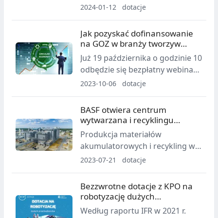
społeczne – w tym AkzoNobel –
2024-01-12
dotacje
są zaangażowane w holenderski
program badawczy skupiający
Jak pozyskać dofinansowanie
się na opracowywaniu nowych
na GOZ w branży tworzyw
technologii, które pomogą
sztucznych?
Już 19 października o godzinie 10
rozwiązać niektóre z dzisiejszych
odbędzie się bezpłatny webinar
wyzwań społecznych.
na temat możliwości pozyskania
2023-10-06
dotacje
bezzwrotnego dofinansowania
na inwestycje związane z
BASF otwiera centrum
rozwojem Gospodarki Obiegu
wytwarzana i recyklingu
Zamkniętego w branży
materiałów akumulatorowych
Produkcja materiałów
recyklingu tworzyw sztucznych.
akumulatorowych i recykling w
jednym zakładzie: BASF jako
2023-07-21
dotacje
pierwsza firma otwiera
połączone centrum wytwarzania
Bezzwrotne dotacje z KPO na
materiałów akumulatorowych i
robotyzację dużych
recyklingu akumulatorów,
przedsiębiorstw
Według raportu IFR w 2021 r.
zamykające obieg w