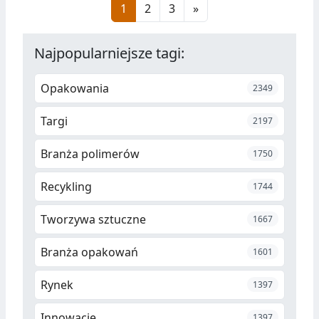
1
2
3
»
dla szpitala w Policach.
Najpopularniejsze tagi:
Opakowania
2349
Targi
2197
Branża polimerów
1750
Recykling
1744
Tworzywa sztuczne
1667
Branża opakowań
1601
Rynek
1397
Innowacje
1397