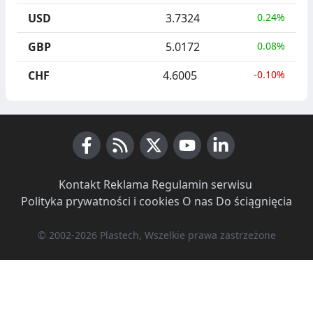
USD
3.7324
0.24%
GBP
5.0172
0.08%
CHF
4.6005
-0.10%
Facebook
RSS News
X (Twitter)
Youtube
LinkedIn
Kontakt
·
Reklama
·
Regulamin serwisu
·
Polityka prywatności i cookies
·
O nas
·
Do ściągnięcia
© 2002-2026 Plastech, Wszelkie prawa zastrzeżone