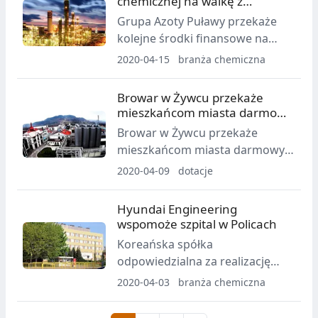
chemicznej na walkę z
osiągnęła poziom prawie pół
koronawirusem
Grupa Azoty Puławy przekaże
miliona sztuk, zaś swoim
kolejne środki finansowe na
zasięgiem objęła obszar całej
działania związane z
2020-04-15
branża chemiczna
Polski.
zapobieganiem,
przeciwdziałaniem i zwalczaniem
Browar w Żywcu przekaże
COVID-19.
mieszkańcom miasta darmowy
płyn do dezynfekcji
Browar w Żywcu przekaże
mieszkańcom miasta darmowy
płyn do dezynfekcji rąk. Alkohol
2020-04-09
dotacje
powstający podczas produkcji
piwa bezalkoholowego w
Hyundai Engineering
Browarze także zostanie
wspomoże szpital w Policach
przekazany na potrzeby
Koreańska spółka
produkcji środków do
odpowiedzialna za realizację
dezynfekcji.
inwestycji „Polimery Police”
2020-04-03
branża chemiczna
przekaże blisko 300 tysięcy
złotych na zakup respiratorów