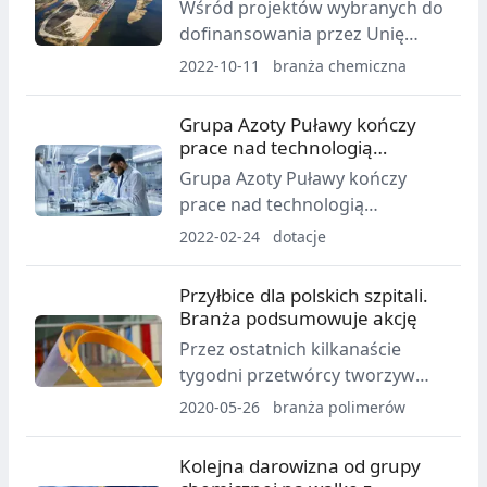
wdrażaniem innowacji oraz
Wśród projektów wybranych do
poprawą efektywności
dofinansowania przez Unię
energetycznej.
Europejską znalazł się projekt
2022-10-11
branża chemiczna
"Wzmocnienie trwałości sieci
kompleksowej poprzez
Grupa Azoty Puławy kończy
zwiększenie dostępności i
prace nad technologią
efektywności Portu Police".
otrzymywania ε-kaprolaktonu
Grupa Azoty Puławy kończy
prace nad technologią
otrzymywania ε-kaprolaktonu -
2022-02-24
dotacje
biodegradowalnego monomeru
do produkcji polikaprolaktonu
Przyłbice dla polskich szpitali.
zwiększającego elastyczność
Branża podsumowuje akcję
tworzyw sztucznych i
Przez ostatnich kilkanaście
pozwalającego m.in. na ciekawe
tygodni przetwórcy tworzyw
aplikacje w obszarze medycyny.
sztucznych produkowali i
2020-05-26
branża polimerów
dostarczali nieodpłatnie
przyłbice ochronne dla polskich
Kolejna darowizna od grupy
szpitali. Skala udzielonej pomocy