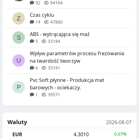
92
94164
Czas cyklu
14
47860
ABS - wytrącająca się maź
5
33184
Wpływ parametrów procesu frezowania
na twardość tworzyw
6
35741
Pvc Soft płynne - Produkcja mat
barowych - ociekaczy.
1
39571
Waluty
2026-08-07
EUR
4.3010
0.07%