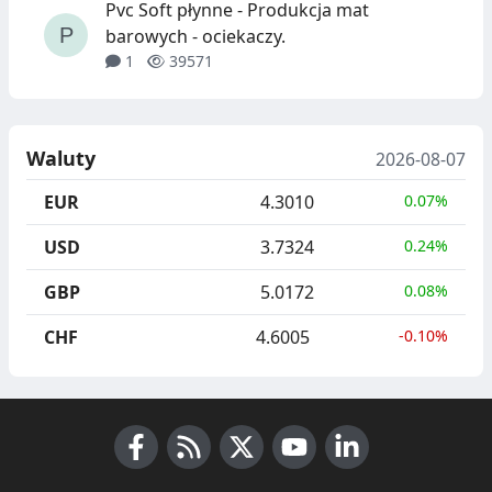
Pvc Soft płynne - Produkcja mat
barowych - ociekaczy.
1
39571
Waluty
2026-08-07
EUR
4.3010
0.07%
USD
3.7324
0.24%
GBP
5.0172
0.08%
CHF
4.6005
-0.10%
Facebook
RSS News
X (Twitter)
Youtube
LinkedIn