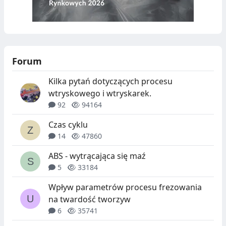
Forum
Kilka pytań dotyczących procesu
wtryskowego i wtryskarek.
92
94164
Czas cyklu
14
47860
ABS - wytrącająca się maź
5
33184
Wpływ parametrów procesu frezowania
na twardość tworzyw
6
35741