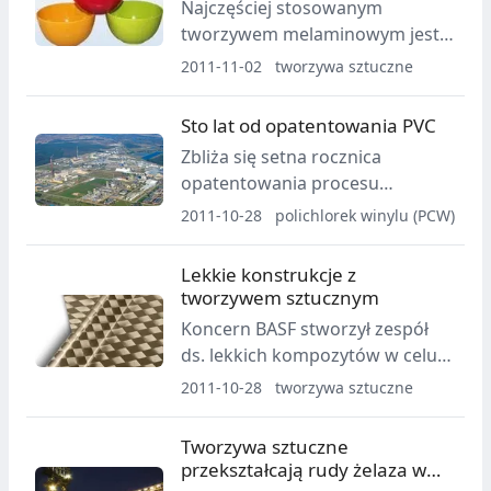
Najczęściej stosowanym
zasobami, w czym pomocne są
tworzywem melaminowym jest
tworzywa. Tak przynajmniej
tłoczywo z wypełniaczem w
2011-11-02
tworzywa sztuczne
twierdzi Brytyjska Federacja
postaci celulozy.
Tworzyw Sztucznych (BPF).
Sto lat od opatentowania PVC
Zbliża się setna rocznica
opatentowania procesu
powstawania polichlorku winylu,
2011-10-28
polichlorek winylu (PCW)
czyli jednego z najstarszych
tworzyw termoplastycznych.
Lekkie konstrukcje z
tworzywem sztucznym
Koncern BASF stworzył zespół
ds. lekkich kompozytów w celu
rozwoju szybkiej i efektywnej
2011-10-28
tworzywa sztuczne
współpracy z branżą
motoryzacyjną.
Tworzywa sztuczne
przekształcają rudy żelaza w