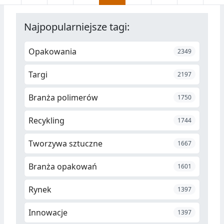
modyfikowanym tworzywem
SAN.
Najpopularniejsze tagi:
Opakowania
2349
Targi
2197
Branża polimerów
1750
Recykling
1744
Tworzywa sztuczne
1667
Branża opakowań
1601
Rynek
1397
Innowacje
1397