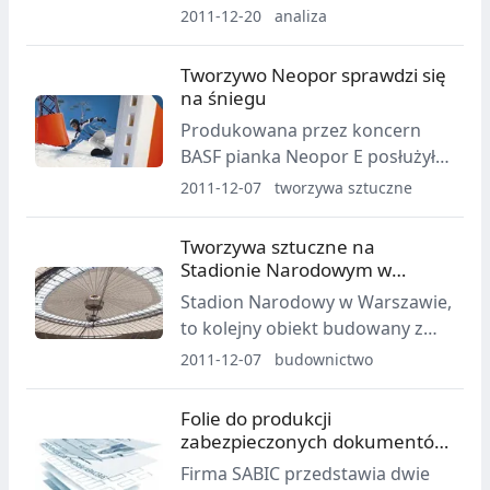
roczny, podsumowujący rok w
2011-12-20
analiza
przemyśle tworzyw sztucznych.
Z wyliczeń organizacji wynika, że
Tworzywo Neopor sprawdzi się
na świecie produkuje się obecnie
na śniegu
265 mln ton tworzyw.
Produkowana przez koncern
BASF pianka Neopor E posłużyła
do produkcji specjalistycznych
2011-12-07
tworzywa sztuczne
mat antyuderzeniowych
przeznaczonych na stoki
Tworzywa sztuczne na
narciarskie.
Stadionie Narodowym w
Warszawie
Stadion Narodowy w Warszawie,
to kolejny obiekt budowany z
myślą o piłkarskim
2011-12-07
budownictwo
czempionacie, na którym
wykorzystano nowoczesne
Folie do produkcji
rozwiązania z dziedziny tworzyw
zabezpieczonych dokumentów
sztucznych.
identyfikacyjnych
Firma SABIC przedstawia dwie