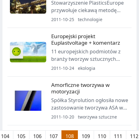
stal
Stowarzyszenie PlasticsEurope
przywołuje ciekawą metodę
recyklingu surowcowego
2011-10-25
technologie
odbywającego się w piecach
hutniczych i polegającego na
Europejski projekt
przekształcaniu rudy żelaza w
Euplastvoltage + komentarz
stal przy pomocy tworzyw
11 europejskich podmiotów z
sztucznych.
branży tworzyw sztucznych
zawiązało konsorcjum, którego
2011-10-24
ekologia
zadaniem jest przyjęcie
dobrowolnego
Amorficzne tworzywa w
długoterminowego
motoryzacji
porozumienie w sprawie
Spółka Styrolution ogłosiła nowe
efektywności energetycznej
zastosowanie tworzywa ASA w
europejskiego przemysłu
aplikacjach samochodowych.
2011-10-20
tworzywa sztuczne
przetwórstwa tworzyw
Oznacza to zastąpienie tworzyw
sztucznych.
akrylowych wyróżniającym się
104
105
106
107
108
109
110
111
112
wysokim połyskiem