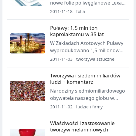
nowe folie poliwęglanowe Lexan,
przeznaczone do produkcji
2011-11-18
folia
zabezpieczonych dokumentów
identyfikacyjnych, które chronią
Puławy: 1,5 mln ton
przed fałszerstwami,
kaprolaktamu w 35 lat
uszkodzeniami oraz pozwalają
W Zakładach Azotowych Puławy
wydłużyć funkcjonalność
wyprodukowano 1,5 milionową
dokumentów.
tonę kaprolaktamu. Wynik ten
2011-11-03
tworzywa sztuczne
zbiegł się z jubileuszem 35-lecia
Zakładu Kaprolaktamu. Pierwszy
Tworzywa i siedem miliardów
produkt uzyskano w listopadzie
ludzi + komentarz
1976 r.
Narodziny siedmiomiliardowego
obywatela naszego globu w
ostatnim dniu października to
2011-11-02
ludzie i firmy
wyzwanie również dla branży
tworzyw sztucznych. Jest nas
Właściwości i zastosowanie
bowiem dużo i trzeba
tworzyw melaminowych
udoskonalać gospodarkę