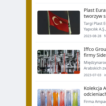
Plast Eura
tworzyw s
Targi Plast 
Yapıcılık A.
profesjonali
2023-08-28
f
Iffco Gro
firmy Side
Międzynarod
Arabskich zw
kompletne l
2023-07-03
i
w nowym zak
Kolekcja 
odcieniac
Firma Ampac