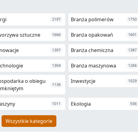
rgi
Branża polimerów
2197
1750
worzywa sztuczne
Branża opakowań
1666
1601
nowacje
Branża chemiczna
1397
1387
chnologie
Branża maszynowa
1304
1266
ospodarka o obiegu
Inwestycje
1029
1136
amkniętym
aszyny
Ekologia
1011
936
Wszystkie kategorie