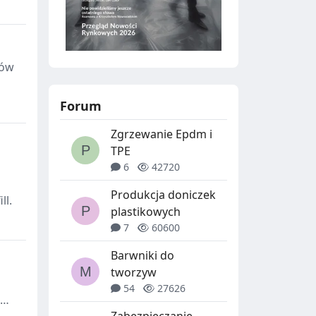
gów
Forum
Zgrzewanie Epdm i
TPE
6
42720
Produkcja doniczek
ll.
plastikowych
7
60600
Barwniki do
tworzyw
54
27626