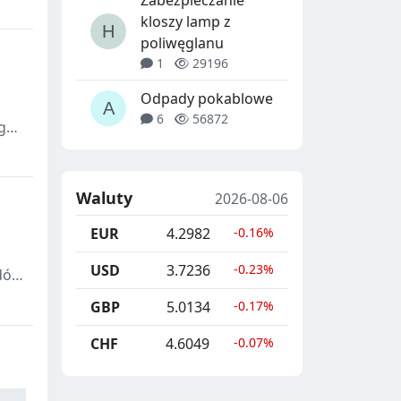
Zabezpieczanie
ie
kloszy lamp z
kła.
poliwęglanu
1
29196
Odpady pokablowe
6
56872
g
Waluty
2026-08-06
EUR
4.2982
-0.16%
USD
3.7236
-0.23%
adów
u
GBP
5.0134
-0.17%
CHF
4.6049
-0.07%