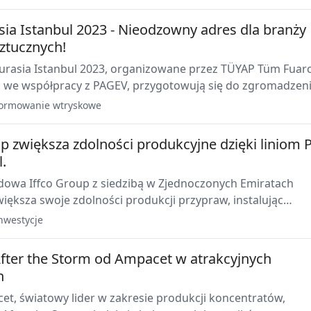
sia Istanbul 2023 - Nieodzowny adres dla branży
ztucznych!
Eurasia Istanbul 2023, organizowane przez TÜYAP Tüm Fuarcı
Ş., we współpracy z PAGEV, przygotowują się do zgromadzen
stów z branży po raz 32. w dniach 22-25 listopada 2023 r.
ormowanie wtryskowe
up zwiększa zdolności produkcyjne dzięki liniom 
l.
owa Iffco Group z siedzibą w Zjednoczonych Emiratach
iększa swoje zdolności produkcji przypraw, instalując
inie PET firmy Sidel w Zjednoczonych Emiratach Arabskich 
nwestycje
ładzie w Iraku.
After the Storm od Ampacet w atrakcyjnych
h
et, światowy lider w zakresie produkcji koncentratów,