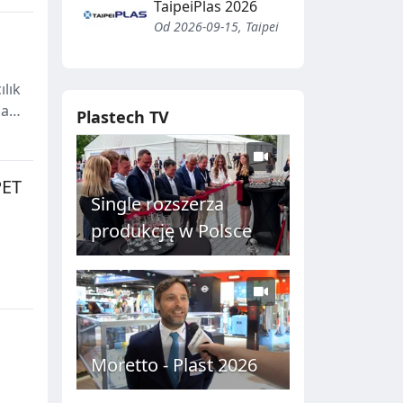
TaipeiPlas 2026
Od 2026-09-15, Taipei
lık
ia
Plastech TV
PET
Single rozszerza
produkcję w Polsce
oraz
Moretto - Plast 2026