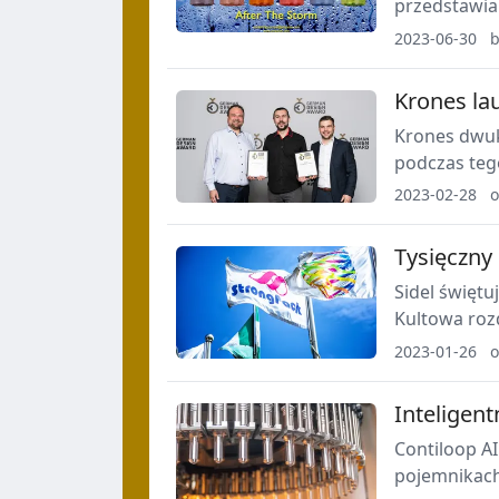
przedstawia
przywodzący
2023-06-30
b
Krones l
Krones dwukr
podczas tego
generacja w
2023-02-28
o
Production 
projektowe
Tysięczny
Sidel święt
Kultowa roz
jako część l
2023-01-26
o
StrongPack w
Inteligen
Contiloop A
pojemnikach