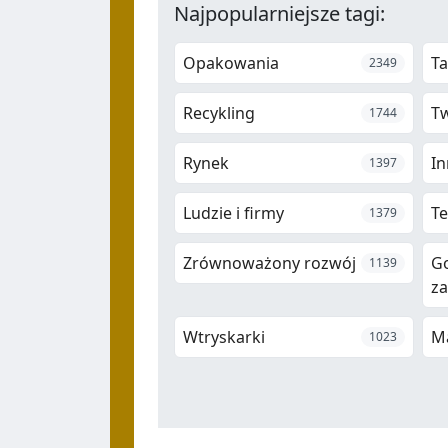
Najpopularniejsze tagi:
Opakowania
Ta
2349
Recykling
T
1744
Rynek
In
1397
Ludzie i firmy
Te
1379
Zrównoważony rozwój
G
1139
z
Wtryskarki
M
1023