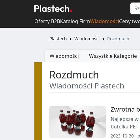
Oferty B2B
Katalog Firm
Wiadomości
Ceny tw
Plastech
Wiadomości
Rozdmuch
Wiadomości
Wszystkie Kategorie
Rozdmuch
Wiadomości Plastech
Zwrotna b
Najlepsza w
butelka PET
gazowanych
2023-10-30
o