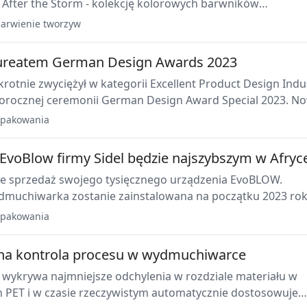
 After the Storm - kolekcję kolorowych barwników
ch na myśl ulotne chwile między burzą a przejaśnieniem.
arwienie tworzyw
aureatem German Design Awards 2023
otnie zwyciężył w kategorii Excellent Product Design Indu
rocznej ceremonii German Design Award Special 2023. Nowa
ydmuchiwarki Contiform i system robotów mobilnych "Mob
pakowania
Robotics" zostały nagrodzone za ich wyjątkowe walory
 EvoBlow firmy Sidel będzie najszybszym w Afryc
uje sprzedaż swojego tysięcznego urządzenia EvoBLOW.
dmuchiwarka zostanie zainstalowana na początku 2023 ro
inii wysokiej prędkości dla wody w butelkach PET w zakładzi
pakowania
 Nigerii.
tna kontrola procesu w wydmuchiwarce
I wykrywa najmniejsze odchylenia w rozdziale materiału w
 PET i w czasie rzeczywistym automatycznie dostosowuje