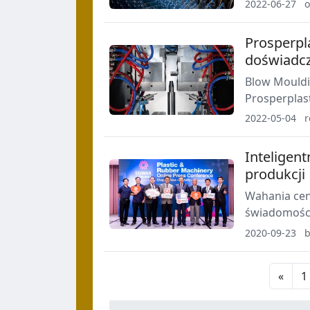
zmniejszona
2022-06-27
o
90% w porów
Prosperpl
doświadc
Blow Mouldi
Prosperplas
produkcyjny
2022-05-04
Inteligent
produkcji
Wahania cen
świadomości
tworzywowych
2020-09-23
b
przetwórstw
«
1