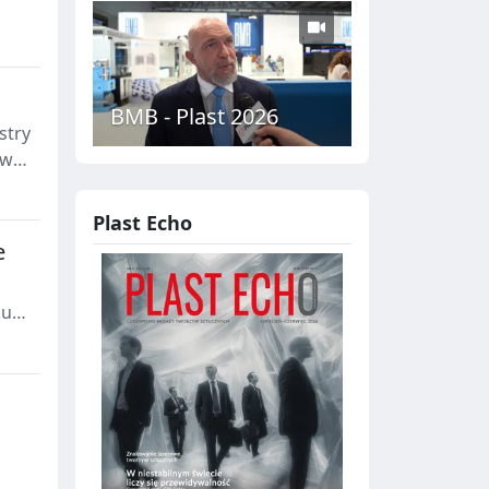
BMB - Plast 2026
stry
ile
Plast Echo
e
ku
e