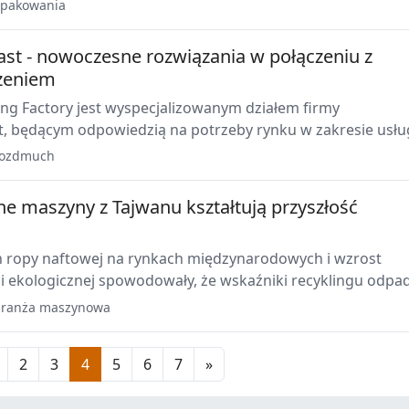
 została aż o 30%, a wagę opakowania ograniczono o praw
pakowania
naniu z alternatywą wielokrotnego użytku wykonaną ze sz
ast - nowoczesne rozwiązania w połączeniu z
zeniem
ng Factory jest wyspecjalizowanym działem firmy
t, będącym odpowiedzią na potrzeby rynku w zakresie usłu
ch w technologii blow moulding.
rozdmuch
ne maszyny z Tajwanu kształtują przyszłość
 ropy naftowej na rynkach międzynarodowych i wzrost
 ekologicznej spowodowały, że wskaźniki recyklingu odp
 stały się najważniejszą kwestią dla przyszłości przemysł
ranża maszynowa
a tworzyw sztucznych i gumy.
2
3
4
5
6
7
»