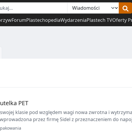
orzyw
Forum
Plastechopedia
Wydarzenia
Plastech TV
Oferty P
utelka PET
 swojej klasie pod względem wagi nowa zwrotna i wytrzyma
 wprowadzona przez firmę Sidel z przeznaczeniem do nap
.
pakowania