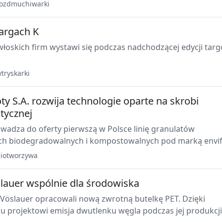
arametry procesu wydmuchu.
ozdmuchiwarki
targach K
włoskich firm wystawi się podczas nadchodzącej edycji tar
tryskarki
y S.A. rozwija technologie oparte na skrobi
tycznej
wadza do oferty pierwszą w Polsce linię granulatów
h biodegradowalnych i kompostowalnych pod marką envifi
iotworzywa
slauer wspólnie dla środowiska
 Vöslauer opracowali nową zwrotną butelkę PET. Dzięki
 projektowi emisja dwutlenku węgla podczas jej produkcji