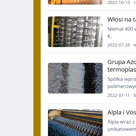
kluczowe p
2022-10-13
r
Włosi na 
Niemal 400 
K.
2022-07-26
w
Grupa Azot
termoplas
Spółka wpro
polimerowyc
2022-07-11
b
Alpla i Vö
Alpla wraz z
unikatowemu