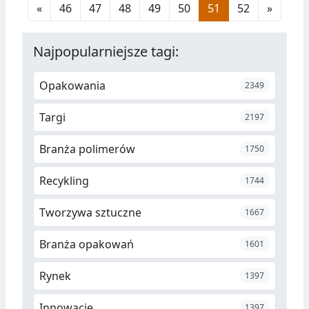
«
46
47
48
49
50
51
52
»
ekskluzywnych, miękkich
opakowań na kawę.
Najpopularniejsze tagi:
Opakowania
2349
Targi
2197
Branża polimerów
1750
Recykling
1744
Tworzywa sztuczne
1667
Branża opakowań
1601
Rynek
1397
Innowacje
1397