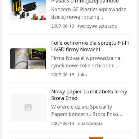
Plastics o mniejszej palności
pionowe maszyny pakujące HSV
tej pory najpowszechniej
101B, urządzenia kartonujące
Koncern GE Plastics wprowadza
stosowanym materiałem w
VSK 12 i automaty RSV 60 do
dzisiaj nową rodzinę
takich pomieszczeniach jak
pakowania w gotowe
termoplastycznych tworzyw
2007-06-19
tworzywa sztuczne
łazienki, sale operacyjne oraz
opakowania.
poliestrowych Valox o
gabinety lekarskie.
zmniejszonej palności. Pomogą
Folie ochronne dla sprzętu Hi-Fi
one producentom i dostawcom
i AGD firmy Novacel
urządzeń elektrycznych i
Firma Novacel wprowadza na
elektronicznych (E/E) zachować
rynek nowe folie ochronne
zgodność z przepisami
przeznaczone specjalnie dla
2007-06-18
folia
ograniczającymi korzystanie z i
sprzętu AGD i Hi-Fi. Novacel, to
utylizację substancji
przedsiębiorstwo produkujące
Nowy papier LumiLabelG firmy
niebezpiecznych. Produkt trafi
folie samoprzylepne na bazie
Stora Enso
na rynek w trzecim kwartale
poliolefin.
2007 r.
W ofercie działu Speciality
Papers koncernu Stora Enso
pojawił się nowy papier
2007-06-14
opakowania
LumiLabelG. Jest on
przeznaczony do