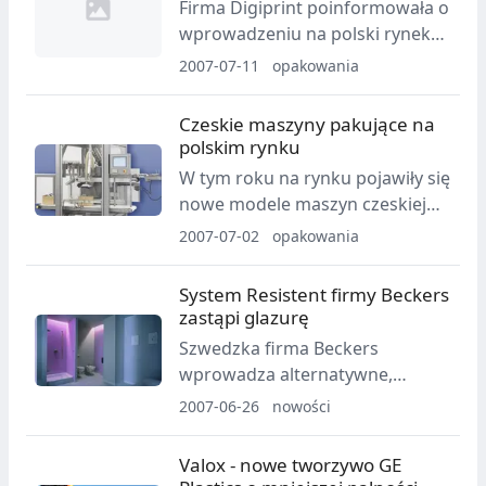
Firma Digiprint poinformowała o
wprowadzeniu na polski rynek
nowego urządzenia DeskPack z
2007-07-11
opakowania
opcją pracy w 3D. Ma to być
rewolucja w projektowaniu
Czeskie maszyny pakujące na
opakowań.
polskim rynku
W tym roku na rynku pojawiły się
nowe modele maszyn czeskiej
firmy Velteko. Dotychczasowe
2007-07-02
opakowania
znane również polskim
użytkownikom urządzenia
System Resistent firmy Beckers
zostały dopracowane i jeszcze
zastąpi glazurę
bardziej unowocześnione.
Szwedzka firma Beckers
Inżynierowie Velteko
wprowadza alternatywne,
wykorzystali wieloletnie firmowe
chroniące przed niszczącym
2007-06-26
nowości
doświadczenie i stworzyli sprzęt,
działaniem wilgoci i pleśni,
pod wieloma względami
rozwiązanie - System Resistent.
Valox - nowe tworzywo GE
innowacyjny. Chodzi zwłaszcza o
Zastąpi on glazurę, która była do