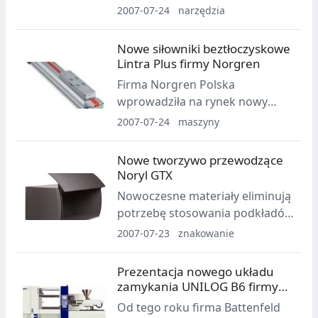
z serii "Clean". Są one
2007-07-24
narzędzia
przeznaczone do zastosowań w
przemyśle medycznym i
Nowe siłowniki beztłoczyskowe
spożywczym. Jednym z nich są
Lintra Plus firmy Norgren
specjalne uchwyty zachowujące
Firma Norgren Polska
wysoki stopień czystości i nie
wprowadziła na rynek nowy
poddające się korozji.
model siłowników
2007-07-24
maszyny
beztłoczyskowych z serii Lintra.
Znajdują one zastosowanie w
Nowe tworzywo przewodzące
wielu sektorach przemysłu,
Noryl GTX
m.in.: branży samochodowej,
Nowoczesne materiały eliminują
spożywczej, obróbce drewna
potrzebę stosowania podkładów
oraz branży papierniczej.
elektrostatycznych w procesie
2007-07-23
znakowanie
lakierowania proszkowego
zapewniając przy tym korzyści w
Prezentacja nowego układu
zakresie ekologii, swobody
zamykania UNILOG B6 firmy
projektowania, sprawności i
Battenfeld
Od tego roku firma Battenfeld
organizacji produkcji. Koncern