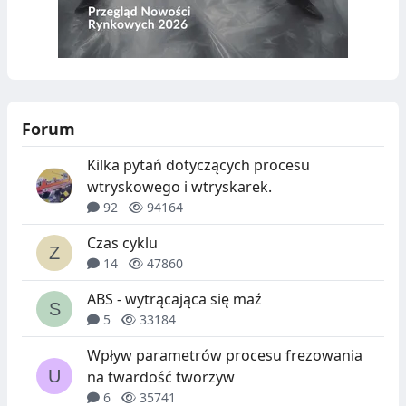
Forum
Kilka pytań dotyczących procesu
wtryskowego i wtryskarek.
92
94164
Czas cyklu
14
47860
ABS - wytrącająca się maź
5
33184
Wpływ parametrów procesu frezowania
na twardość tworzyw
6
35741