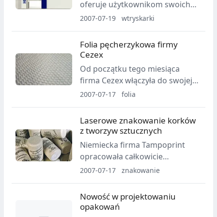
oferuje użytkownikom swoich
GE Plastics wprowadza
maszyn wtryskarki wyposażone
2007-07-19
wtryskarki
tworzywa Noryl GTX do stale
w najnowszy układ zamykania
poszerzanej gamy produktów
UNILOG B6. Do tej pory system
Folia pęcherzykowa firmy
ecomagination.
nie był szerzej prezentowany w
Cezex
polskich mediach branżowych.
Od początku tego miesiąca
Między innymi z tej przyczyny
firma Cezex włączyła do swojej
warto mu się przyjrzeć bliżej.
oferty związanej z materiałami
2007-07-17
folia
opakowaniowymi nową folię
pęcherzykową.
Laserowe znakowanie korków
z tworzyw sztucznych
Niemiecka firma Tampoprint
opracowała całkowicie
nowatorski system Alfalas serii
2007-07-17
znakowanie
"Mof-Cork". Jest on
przeznaczony do laserowego
Nowość w projektowaniu
znakowania korków do wina z
opakowań
tworzyw sztucznych.