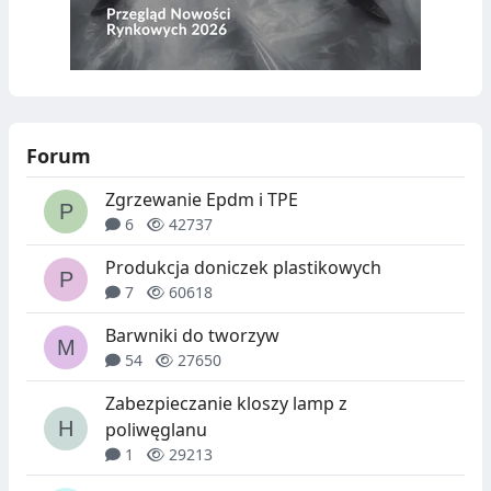
Forum
Zgrzewanie Epdm i TPE
6
42737
Produkcja doniczek plastikowych
7
60618
Barwniki do tworzyw
54
27650
Zabezpieczanie kloszy lamp z
poliwęglanu
1
29213