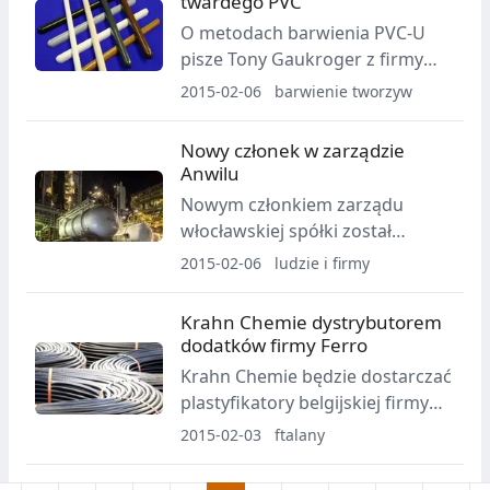
twardego PVC
O metodach barwienia PVC-U
pisze Tony Gaukroger z firmy
Colour Tone Masterbatch
2015-02-06
barwienie tworzyw
Limited.
Nowy członek w zarządzie
Anwilu
Nowym członkiem zarządu
włocławskiej spółki został
mianowany Arkadiusz Kazana.
2015-02-06
ludzie i firmy
Krahn Chemie dystrybutorem
dodatków firmy Ferro
Krahn Chemie będzie dostarczać
plastyfikatory belgijskiej firmy
Ferro m.in. na polski rynek.
2015-02-03
ftalany