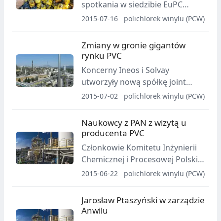
spotkania w siedzibie EuPC
zaprezentowano wyniki
2015-07-16
polichlorek winylu (PCW)
dotychczasowych testów
przeprowadzonych w ramach
Zmiany w gronie gigantów
projektu Placard.
rynku PVC
Koncerny Ineos i Solvay
utworzyły nową spółkę joint
venture pod nazwą Inovyn.
2015-07-02
polichlorek winylu (PCW)
Naukowcy z PAN z wizytą u
producenta PVC
Członkowie Komitetu Inżynierii
Chemicznej i Procesowej Polskiej
Akademii Nauk przed dwa dni
2015-06-22
polichlorek winylu (PCW)
gościli we włocławskim Anwilu.
Jarosław Ptaszyński w zarządzie
Anwilu