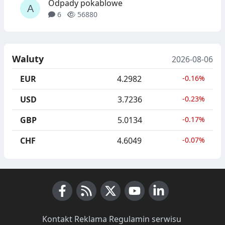
Odpady pokablowe
6
56880
Waluty
2026-08-06
EUR
4.2982
-0.16%
USD
3.7236
-0.23%
GBP
5.0134
-0.17%
CHF
4.6049
-0.07%
Facebook
RSS News
X (Twitter)
Youtube
LinkedIn
Kontakt
·
Reklama
·
Regulamin serwisu
·