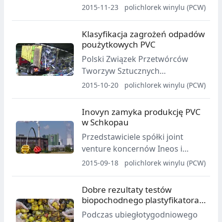
tytułem "Pracodawca -
2015-11-23
polichlorek winylu (PCW)
organizator pracy bezpiecznej".
Klasyfikacja zagrożeń odpadów
poużytkowych PVC
Polski Związek Przetwórców
Tworzyw Sztucznych
opublikował dokument
2015-10-20
polichlorek winylu (PCW)
dotyczący odpadów z
polichlorku winylu, opracowany
Inovyn zamyka produkcję PVC
w ramach programu VinylPlus.
w Schkopau
Przedstawiciele spółki joint
venture koncernów Ineos i
Solvay zapowiedzieli, że
2015-09-18
polichlorek winylu (PCW)
produkcja PVC w niemieckich
zakładach nie zostanie
Dobre rezultaty testów
wznowiona.
biopochodnego plastyfikatora
do PVC
Podczas ubiegłotygodniowego