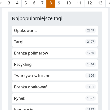
«
3
4
5
6
7
8
9
10
11
12
13
Najpopularniejsze tagi:
Opakowania
2349
Targi
2197
Branża polimerów
1750
Recykling
1744
Tworzywa sztuczne
1666
Branża opakowań
1601
Rynek
1397
Innowacje
1397