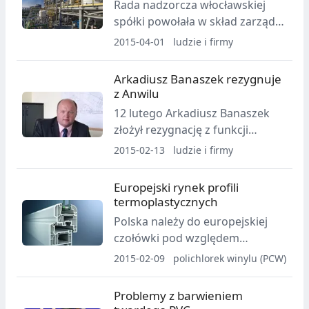
Rada nadzorcza włocławskiej
spółki powołała w skład zarządu
Jarosława Ptaszyńskiego.
2015-04-01
ludzie i firmy
Arkadiusz Banaszek rezygnuje
z Anwilu
12 lutego Arkadiusz Banaszek
złożył rezygnację z funkcji
członka zarządu spółki Anwil SA.
2015-02-13
ludzie i firmy
Europejski rynek profili
termoplastycznych
Polska należy do europejskiej
czołówki pod względem
produkcji profili PVC i popytu na
2015-02-09
polichlorek winylu (PCW)
tego typu wyroby.
Problemy z barwieniem